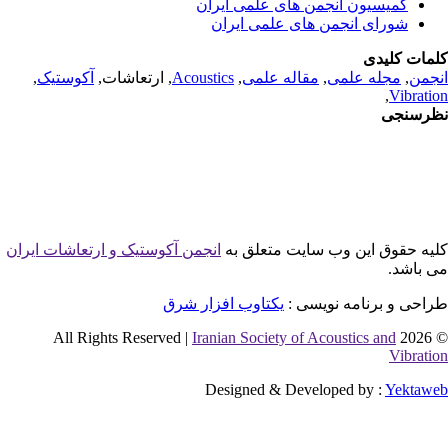
کمیسیون انجمن های علمی ایران
شورای انجمن های علمی ایران
مات کلیدی
جمن
,
مجله علمی
,
مقاله علمی
,
Acoustics
, ارتعاشات,
آکوستیک
,
,
Vibrati
رسنجی
یه حقوق این وب سایت متعلق به
انجمن آکوستیک و ارتعاشات ایران
 باشد.
احی و برنامه نویسی :
یکتاوب افزار شرق
Iranian Society of Acoustics and
© 2026 
Vibrati
Designed & Developed by :
Yektaw