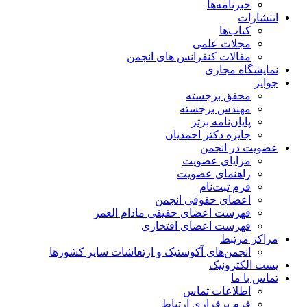
خبرنامه‌ها
انتشارات
کتاب‌ها
مجلات علمی
مقالات کنفرانس های انجمن
نمایشگاه مجازی
جوایز
محقق برجسته
مهندس برجسته
پایان‌نامه برتر
جایزه دکتر احمدیان
عضویت در انجمن
مزایای عضویت
راهنمای عضویت
فرم ثبت‌نام
اعضای حقوقی انجمن
فهرست اعضای حقیقی مادام‌ العمر
فهرست اعضای افتخاری
مراکز مرتبط
انجمن‌های آکوستیک و ارتعاشات سایر کشورها
پست الکترونیک
تماس با ما
اطلاعات تماس
فرم برقراری ارتباط