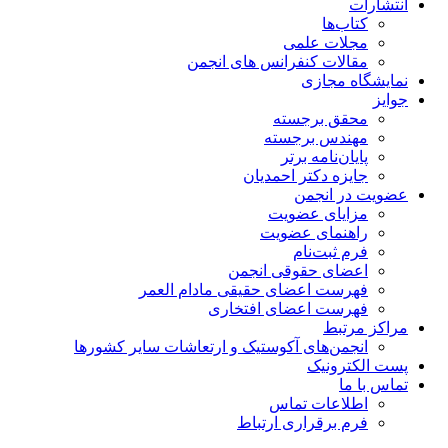
انتشارات
کتاب‌ها
مجلات علمی
مقالات کنفرانس های انجمن
نمایشگاه مجازی
جوایز
محقق برجسته
مهندس برجسته
پایان‌نامه برتر
جایزه دکتر احمدیان
عضویت در انجمن
مزایای عضویت
راهنمای عضویت
فرم ثبت‌نام
اعضای حقوقی انجمن
فهرست اعضای حقیقی مادام‌ العمر
فهرست اعضای افتخاری
مراکز مرتبط
انجمن‌های آکوستیک و ارتعاشات سایر کشورها
پست الکترونیک
تماس با ما
اطلاعات تماس
فرم برقراری ارتباط