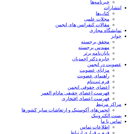
خبرنامه‌ها
انتشارات
کتاب‌ها
مجلات علمی
مقالات کنفرانس های انجمن
نمایشگاه مجازی
جوایز
محقق برجسته
مهندس برجسته
پایان‌نامه برتر
جایزه دکتر احمدیان
عضویت در انجمن
مزایای عضویت
راهنمای عضویت
فرم ثبت‌نام
اعضای حقوقی انجمن
فهرست اعضای حقیقی مادام‌ العمر
فهرست اعضای افتخاری
مراکز مرتبط
انجمن‌های آکوستیک و ارتعاشات سایر کشورها
پست الکترونیک
تماس با ما
اطلاعات تماس
فرم برقراری ارتباط