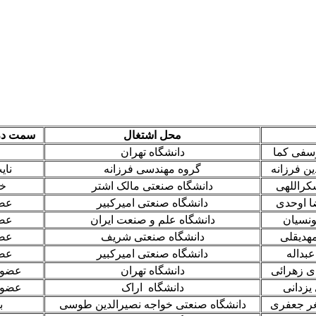
محل اشتغال
سمت در 
وسفی کما
دانشگاه تهران
ین فرزانه
گروه مهندسی فرزانه
نای
کراللهی
دانشگاه صنعتی مالک اشتر
خز
ضا اوحدی
دانشگاه صنعتی امیرکبیر
عض
ونسیان
دانشگاه علم و صنعت ایران
عض
مهدیقلی
دانشگاه صنعتی شریف
عض
عبداله
دانشگاه صنعتی امیرکبیر
عض
ی زهرائی
دانشگاه تهران
عضو ع
یزدانی
دانشگاه اراک
عضو ع
غر جعفری
دانشگاه صنعتی خواجه نصیرالدین طوسی
ب