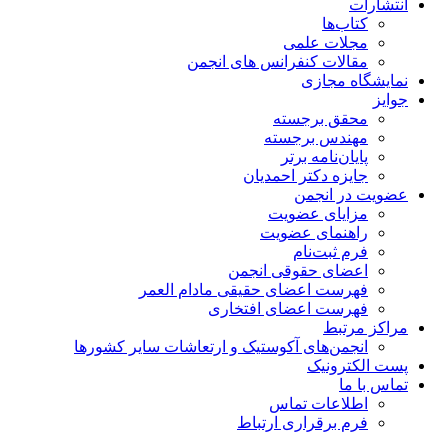
انتشارات
کتاب‌ها
مجلات علمی
مقالات کنفرانس های انجمن
نمایشگاه مجازی
جوایز
محقق برجسته
مهندس برجسته
پایان‌نامه برتر
جایزه دکتر احمدیان
عضویت در انجمن
مزایای عضویت
راهنمای عضویت
فرم ثبت‌نام
اعضای حقوقی انجمن
فهرست اعضای حقیقی مادام‌ العمر
فهرست اعضای افتخاری
مراکز مرتبط
انجمن‌های آکوستیک و ارتعاشات سایر کشورها
پست الکترونیک
تماس با ما
اطلاعات تماس
فرم برقراری ارتباط