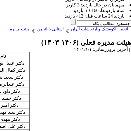
ميهمانان در حال بازديد: 3 کاربر
تمام بازديد‌ها: 516166 بازدید
بازديد 24 ساعت قبل: 412 بازدید
انجمن آکوستیک و ارتعاشات ایران
آشنایی با انجمن
هیئت مدیره
هیئت مدیره فعلی (۱۴۰۶-۱۴۰۳)
| آخرین بروزرسانی: ۱۴۰۱/۱/۱ |
نام
دکتر عقیل ی
دکتر کمال الد
دکتر سعید ش
دکتر عبدالر
دکتر داود ی
دکتر حمید 
دکتر امیر 
دکتر سید مهد
دکتر مهدی 
دکتر علی اص