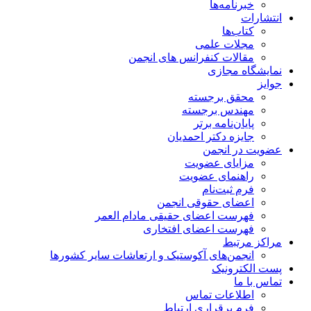
خبرنامه‌ها
انتشارات
کتاب‌ها
مجلات علمی
مقالات کنفرانس های انجمن
نمایشگاه مجازی
جوایز
محقق برجسته
مهندس برجسته
پایان‌نامه برتر
جایزه دکتر احمدیان
عضویت در انجمن
مزایای عضویت
راهنمای عضویت
فرم ثبت‌نام
اعضای حقوقی انجمن
فهرست اعضای حقیقی مادام‌ العمر
فهرست اعضای افتخاری
مراکز مرتبط
انجمن‌های آکوستیک و ارتعاشات سایر کشورها
پست الکترونیک
تماس با ما
اطلاعات تماس
فرم برقراری ارتباط