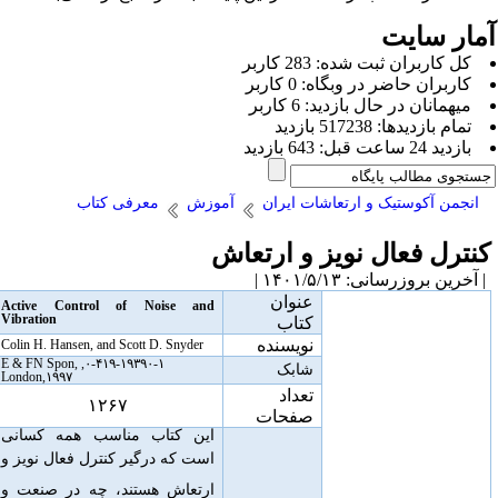
مار سایت
كل کاربران ثبت شده: 283 کاربر
کاربران حاضر در وبگاه: 0 کاربر
ميهمانان در حال بازديد: 6 کاربر
تمام بازديد‌ها: 517238 بازدید
بازديد 24 ساعت قبل: 643 بازدید
انجمن آکوستیک و ارتعاشات ایران
آموزش
معرفی کتاب
نترل فعال نویز و ارتعاش
آخرین بروزرسانی: ۱۴۰۱/۵/۱۳ |
عنوان
Active Control of Noise and
Vibration
کتاب
نویسنده
Colin H. Hansen, and Scott D. Snyder
۰-۴۱۹-۱۹۳۹۰-۱, E & FN Spon,
شابک
London,۱۹۹۷
تعداد
۱۲۶۷
صفحات
این کتاب مناسب همه کسانی
است
که درگیر کنترل فعال نویز و
ارتعاش هستند، چه در صنعت و