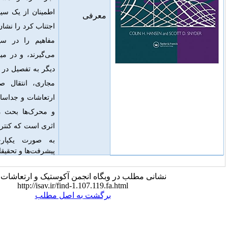
اطمینان از یک سیستم قابل اعتماد و پایدار
معرفی
اجتناب کرد را نشان می‌دهد
.
آن‌ها سپس این
مفاهیم را در سیستم‌های عملی به کار
می‌گیرند، و در میان بسیاری از موضوعات
دیگر به تفصیل در مورد کنترل فعال صدا در
مجاری، انتقال صدا به داخل محفظه‌ها،
ارتعاشات و جداسازی ساختاری، و حسگرها
و محرک‌ها بحث می‌کنند
.
این کتاب اولین
اثری است که کنترل فعال صدا و ارتعاش را
به ص
ورت یکپارچه بررسی می‌کند و
پیشرفت‌ها و تحقیقات را توصیف می‌کند.
 مطلب در وبگاه انجمن آکوستیک و ارتعاشات ایران:
http://isav.ir/find-1.107.119.fa.html
برگشت به اصل مطلب