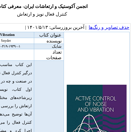
نجمن آکوستیک و ارتعاشات ایران- معرفی کتاب
کنترل فعال نویز و ارتعاش
خرین بروزرسانی: ۱۴۰۱/۵/۱۳ |
عنوان کتاب
Active Control of Noise and Vibration
نویسنده
Colin H. Hansen, and Scott D. Snyder
شابک
۰-۴۱۹-۱۹۳۹۰-۱, E & FN Spon, London,۱۹۹۷
تعداد
۱۲۶۷
صفحات
این کتاب مناسب همه کسانی است
که
درگیر کنترل فعال نویز و ارتعاش هستند، چه
در صنعت و چه در زمینه دانشگاهی
.
در نیمه
اول کتاب، نویسندگان مفاهیم اساسی
زیرشاخه‌های مختلف کنترل نویز فعال و
ارتعاش را بررسی می‌کنند
.
آن‌ها توضیح می‌دهند که چگونه سیستم‌های
کنترل فعال را می‌توان در عمل طراحی و
اجرا کرد و مشکلاتی را که باید برای