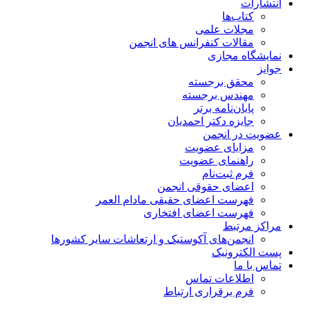
انتشارات
کتاب‌ها
مجلات علمی
مقالات کنفرانس های انجمن
نمایشگاه مجازی
جوایز
محقق برجسته
مهندس برجسته
پایان‌نامه برتر
جایزه دکتر احمدیان
عضویت در انجمن
مزایای عضویت
راهنمای عضویت
فرم ثبت‌نام
اعضای حقوقی انجمن
فهرست اعضای حقیقی مادام‌ العمر
فهرست اعضای افتخاری
مراکز مرتبط
انجمن‌های آکوستیک و ارتعاشات سایر کشورها
پست الکترونیک
تماس با ما
اطلاعات تماس
فرم برقراری ارتباط