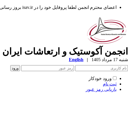
اعضای محترم انجمن لطفا پروفایل خود را در isav.ir بروز رسانی فرمایند.
انجمن آکوستیک و ارتعاشات ایران
شنبه 17 مرداد 1405
|
English
ورود خودکار
ثبت نام
بازیابی رمز عبور