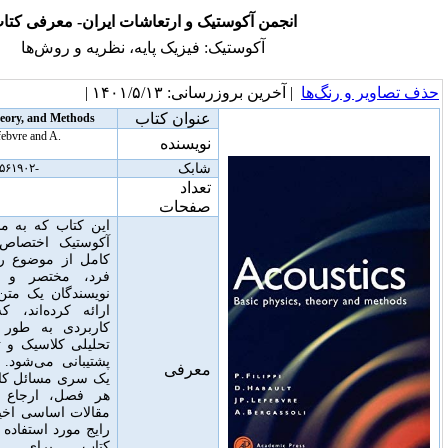
نجمن آکوستیک و ارتعاشات ایران- معرفی کتاب
آکوستیک: فیزیک پایه، نظریه و روش‌ها
خرین بروزرسانی: ۱۴۰۱/۵/۱۳ |
عنوان کتاب
Acoustics: Basic Physics, Theory, and Methods
P. Filippi, D. Habault, J. P. Lefebvre and A.
نویسنده
Bergasssoli
شابک
-۰-۱۲-۲۵۶۱۹۰۲, Academic Press, ۱۹۹۹
تعداد
۳۱۷
صفحات
این کتاب که به مبانی آکوستیک و ارتعاش
آکوستیک اختصاص دارد، یک نظریه کلی
کامل از موضوع را به شیوه‌ای منحصر به
فرد، مختصر و منطقی ارائه می‌دهد
.
نویسندگان یک متن بسیار قابل دسترس را
ارائه کرده‌اند، که در آن تئوری بسیار
کاربردی به طور کامل توسط روش‌های
تحلیلی کلاسیک و تکنیک‌های ریاضی معاصر
پشتیبانی می‌شود
.
این کتاب درسی شامل
معرفی
یک سری مسائل کاربردی بر اساس محتوای
هر فصل، ارجاع به رساله‌های اصلی و
مقالات اساسی اخیر و تکنیک‌های محاسباتی
رایج مورد استفاده در حل مسئله است
.
این
کتاب برای دانشجویان مهندسی،