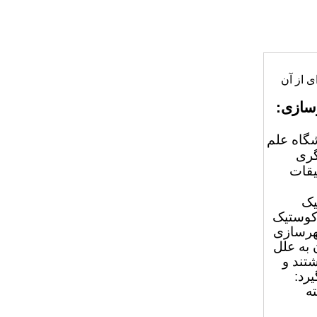
 ای از آن
سازی:
شگاه علم
گری
یقات
یک
آکوستیک
شهرسازی
 به علل
تند و
رد:
رشته