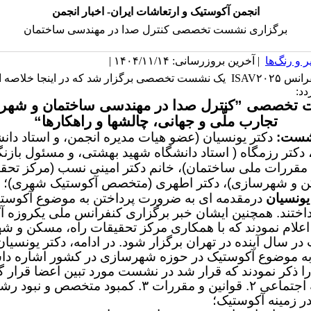
انجمن آکوستیک و ارتعاشات ایران- اخبار انجمن
برگزاری نشست تخصصی کنترل صدا در مهندسی ساختمان
 و رنگ‌ها
| آخرین بروزرسانی: ۱۴۰۴/۱۱/۱۴ |
روزدوم کنفرانس ISAV۲۰۲۵ یک نشست تخصصی برگزار شد که در اینجا خلاصه
دد:
خصصی ”کنترل صدا در مهندسی ساختمان و شهر
تجارب ملّی و جهانی، چالشها و راهکارها“
شست:
دکتر یونسیان (عضو هیات مدیره انجمن، و استاد دان
دکتر رزمگاه ( استاد دانشگاه شهید بهشتی، و مسئول بازن
مبحث ۱۸ مقررات ملی ساختمان)، خانم دکتر امینی نسب (مرکز تحق
ن و شهرسازی)، دکتر اطهری (متخصص آکوستیک شهری)؛
یونسیان
درمقدمه ای
به ضرورت پرداختن به موضوع آکوست
ختند. همچنین ایشان خبر برگزاری کنفرانس ملی یکروزه 
علام نمودند که با همکاری مرکز تحقیقات راه، مسکن و 
در سال آینده در تهران برگزار شود. در ادامه، دکتر یونسیان
به موضوع آکوستیک در حوزه شهرسازی در کشور اشاره داش
 ذکر نمودند که قرار شد در نشست مورد تبین اعضا قرار گی
۱. مطالبۀ اجتماعی ۲. قوانین و مقررات ۳. کمبود متخصص و نبود 
 زمینه آکوستیک؛