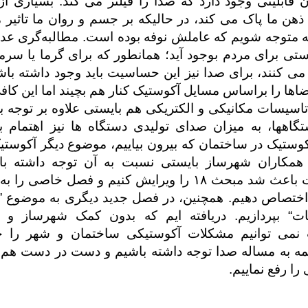
 قابلیتی وجود دارد که صدا را فیلتر می کند. بسیاری ا
ذهن ما پاک می کند، در حالیکه بر جسم و روان ما تاثیر 
ه متوجه شویم که عاملش نوفه بوده است. مطالبه‌گری عد
تی برای مردم بوجود آید؛ همانطور که برای گرما یا سر
می کنند، برای صدا نیز این حساسیت باید وجود داشته باش
اها را براساس مسایل آکوستیک کنار هم بچیند اما این کا
اسیسات مکانیکی و الکتریکی هم بایستی علاوه بر توجه
گاهها، به میزان صدای تولیدی دستگاه ها نیز اهتمام بو
وستیک در ساختمان که بیرون بیاییم، موضوع دیگر آکوست
مکاران شهرساز بایستی نسبت به آن توجه داشته باش
موضوعات باعث شد مبحث ۱۸ را ویرایش کنیم و فصل خاصی ر
ختصاص دهیم. همچنین، در فصل جدید دیگری به موضوع ”
ت“ بپردازیم. دریافته ایم که بدون کمک شهرساز و 
نمی توانیم مشکلات آکوستیکی ساختمان و شهر را ح
مه به مساله صدا توجه داشته باشیم و دست در دست هم
را رفع نماییم.