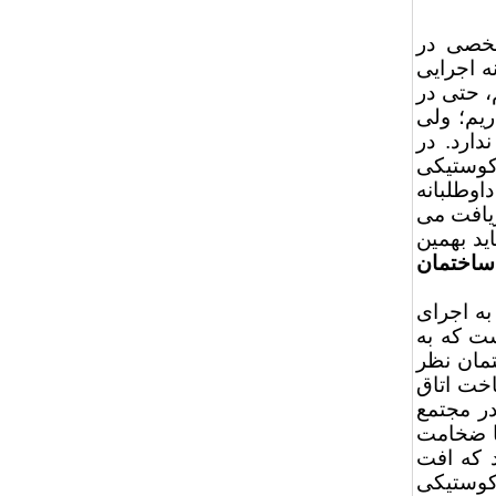
شخصی در
ه اجرایی
، حتی در
ریم؛ ولی
دارد. در
کوستیکی
وطلبانه
ریافت می
ید بهمین
ساختمان
به اجرای
ت که به
ررات ملی ساختمان نظر
خت اتاق
در مجتمع
یا ضخامت
د که افت
کوستیکی