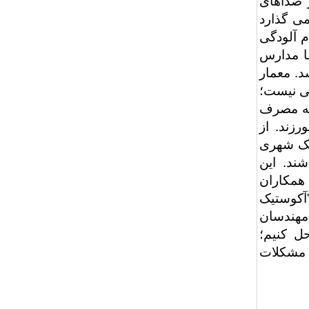
ز صداهای
می گذارد
م آلودگی
ما مدارس
د. معمار
فی نیست؛
 به مصرف
رزند. از
یک شهری
ند. این
ا به همکاران
آکوستیک
مهندسان
ل کنیم؛
 مشکلات