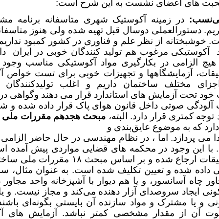
بت های اعضای نشست به این شرح است:
نی‌نسب:
در زمینه آکوستیک شهری متاسفانه برنامه م
یم. دستورالعملی دوسال قبل تهیه شده ولی هنوز متاسفان
 خوشبختانه از نظر علم و فناوری در کشور کمبود نداریم
د آکوستیکی مرغوب هم تولید کنندگان خوبی در ایران دا
هیچ الزامی در بکارگیری مواد آکوستیکی مناسب وجود ن
یقات، آزمایشگاهها و تجهیزات خوبی برای تست خواص آ
جزای مختلف ساختمان داریم و اغلب تولیدکنندگان دا
ود تحت آزمایش های استاندارد قرار می دهند وگواهی د
ث آلودگی صوتی داخل قانون هوای پاک قرار داده شده و شا
توجه کمتری قرار دارد. البته،
مبحث هجدهم مقررات ملی 
ارد که به موضوع عایق‌بندی و
 می پردازد. اما ، در نظام مهندسی در حال حاضر الزامی 
 با این وجود در محکمه های قضایی مواردی پیش آمده اس
مرکز تحقیقات ارجاع شده و بر اساس مبحث ۱۸ مق
 داده شده و تعیین تکلیف شده است. به عنوان مثال، سا
ر چاه آسانسور، و یا هم دیوار با آشپزخانه واحد مجاور 
ی ایجاد سروصدای آزار دهنده می‌کند و مجاز نیست. و 
ونی و یا مشترک و مواد سازنده آن بایستی بگونه‌ای باشن
وت آن از مقدار مشخصی کمتر نباشد. آزمایش های آ