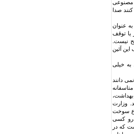
 مصنوعی
کنند صدا
به عنوان
 یا توقف
ح نیست.
 اهداف این آئین
 به خیلی
می دانند
تاسفانه
بهداشت،
. وزارت
وع سوخت
خودرو کسی
ست که در