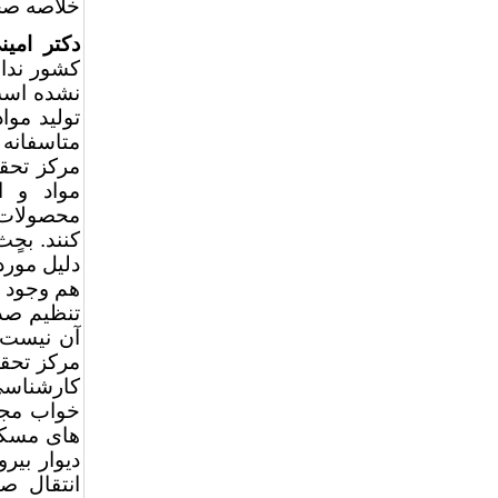
خلاصه صح
دکتر امی
کشور ندار
نشده است.
تولید موا
متاسفانه 
مرکز تحق
مواد و ا
محصولات خ
کنند. بحٍ
دلیل مورد 
هم وجود د
تنظیم صدا
آن نیست.
کارشناسی
خواب مجاو
های مسکون
دیوار بیر
انتقال ص