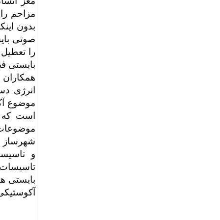
مغز انسان
مزاحم را 
بدون اینک
صوتی بایس
را تعطیل 
بایستی فض
همکاران ت
انرژی دست
موضوع آک
است که ه
شهرساز ا
و تاسیسا
تاسیسات 
بایستی ه
آکوستیکی 