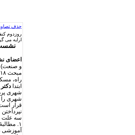
حذف تصاویر
ارایه می گر
نشست ت
اعضای ن
و صنعت)، 
راه، مسک
ابتدا
دکتر 
شهری پردا
شهری را ا
قرار است 
نپرداختن 
سه علت را
آموزشی در