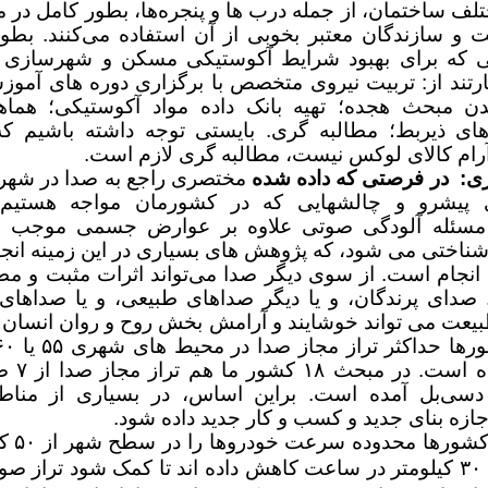
لف ساختمان، از جمله درب ها و پنجره‌ها، بطور کامل در مر
 و سازندگان معتبر بخوبی از آن استفاده می‌کنند. بطو
تی که برای بهبود شرایط آکوستیکی مسکن و شهرسازی 
تند از: تربیت نیروی متخصص با برگزاری دوره های آموز
دن مبحث هجده؛ تهیه بانک داده مواد آکوستیکی؛ هماه
ای ذیربط؛
مطالبه گری. بایستی توجه داشته باشیم 
رام کالای لوکس نیست، مطالبه گری لازم است.
ری: در فرصتی که داده شده
مختصری راجع به صدا در شهره
 پیشرو و چالشهایی که در کشورمان مواجه هستیم
 مسئله آلودگی صوتی علاوه بر عوارض جسمی موجب ا
شناختی می شود، که پژوهش های بسیاری در این زمینه انج
 انجام است. از سوی دیگر صدا می‌تواند اثرات مثبت و م
. صدای پرندگان، و یا دیگر صداهای طبیعی، و یا صداها
یعت می تواند خوشایند و آرامش بخش روح و روان انسان گ
ب ۶۰ دسی‌بل آمده است. براین اساس، در بسیاری از منا
جازه بنای جدید و کسب و کار جدید داده شود.
در برخی کشو
هش
داده اند تا کمک شود تراز 