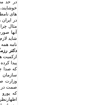
در حد مج
خوشایند، 
های نامطل
در ایران 
مثال چرا 
آنها صور
نامه همه 
دکتر رزم
ازکمیت ه
پیدا کرده
که صدا چ
سازمان ه
وزارت صم
صمت در خ
اظهارنظری