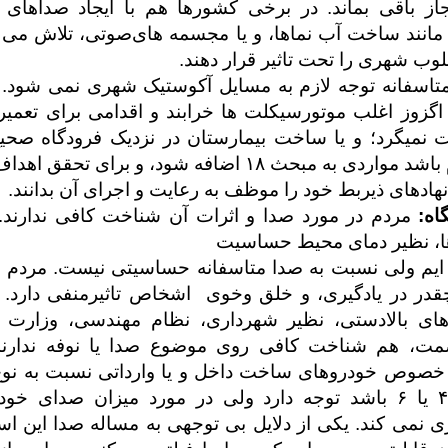
از باقی بماند. در برخی کشورها هم با ایجاد صداهای
مانند ساخت آب نماها، و یا مجسمه های‌صوتی، تلاش می 
وب شهری را تحت تاثیر قرار دهند.
متاسفانه توجه لازم به مسایل آکوستیک شهری نمی شود. 
اگزوز اغلب موتورسیکلت ها خرابند و اقدامی برای تعمیر
ت نمیگرد؛ و یا ساخت بیمارستان در نزدیک فرودگاه صحی
شاید لازم باشد مواردی به مبحث ۱۸ اضافه شود، و برای تحقق
نهادهای ذیربط خود را موظف به رعایت و اجرای آن بدانند.
گاه:
مردم در مورد صدا و اثرات آن شناخت کافی ندارند.
ا، نظیر دمای محیط حساسیت
 ایم ولی نسبت به صدا متاسفانه حساسیتی نیست. مردم ن
قدر در یادگیری، و خلق وخوی اشخاص تاثیرمنفی دارد. م
ای بالادستی، نظیر شهرداری، نظام مهندسی، وزارت 
ت، هم شناخت کافی روی موضوع صدا یا نوفه ندارند
صوص خودروهای ساخت داخل و یا وارداتی نسبت به ن
که یورو ۴ یا ۶ باشد توجه دارد ولی در مورد میزان صدای 
 نمی کند. یکی از دلایل بی توجهی به مساله صدا این ا