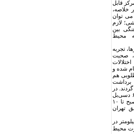
کز ‌قابل
ر خلاصه،
می توان
شی؛ لازم
نگی بین
که محیط
ا، تجربه
، صحبت
ختلالات
ام شده و
طلوبی هم
ی برداشت
ردند. در
اغلب کشورها حداکثر تراز مجاز صدا در محیط های شهری ۵۵ یا ۶۰ دسی‌بل
تعیین شده است. در مبحث ۱۸ کشور ما هم تراز مجاز صدا از ۷ صبح تا ۱۰
طق تهران
رها محدوده سرعت خودروها را در سطح شهر از ۵۰ کیلومتر در
صوت محیط