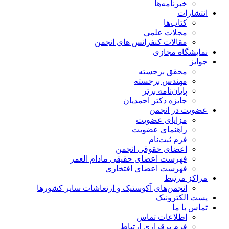
خبرنامه‌ها
انتشارات
کتاب‌ها
مجلات علمی
مقالات کنفرانس های انجمن
نمایشگاه مجازی
جوایز
محقق برجسته
مهندس برجسته
پایان‌نامه برتر
جایزه دکتر احمدیان
عضویت در انجمن
مزایای عضویت
راهنمای عضویت
فرم ثبت‌نام
اعضای حقوقی انجمن
فهرست اعضای حقیقی مادام‌ العمر
فهرست اعضای افتخاری
مراکز مرتبط
انجمن‌های آکوستیک و ارتعاشات سایر کشورها
پست الکترونیک
تماس با ما
اطلاعات تماس
فرم برقراری ارتباط