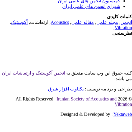
کمیسیون انجمن های علمی ایران
شورای انجمن های علمی ایران
مات کلیدی
جمن
,
مجله علمی
,
مقاله علمی
,
Acoustics
, ارتعاشات,
آکوستیک
,
,
Vibrati
رسنجی
یه حقوق این وب سایت متعلق به
انجمن آکوستیک و ارتعاشات ایران
 باشد.
احی و برنامه نویسی :
یکتاوب افزار شرق
Iranian Society of Acoustics and
© 2026 
Vibrati
Designed & Developed by :
Yektaw