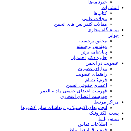
خبرنامه‌ها
انتشارات
کتاب‌ها
مجلات علمی
مقالات کنفرانس های انجمن
نمایشگاه مجازی
جوایز
محقق برجسته
مهندس برجسته
پایان‌نامه برتر
جایزه دکتر احمدیان
عضویت در انجمن
مزایای عضویت
راهنمای عضویت
فرم ثبت‌نام
اعضای حقوقی انجمن
فهرست اعضای حقیقی مادام‌ العمر
فهرست اعضای افتخاری
مراکز مرتبط
انجمن‌های آکوستیک و ارتعاشات سایر کشورها
پست الکترونیک
تماس با ما
اطلاعات تماس
فرم برقراری ارتباط