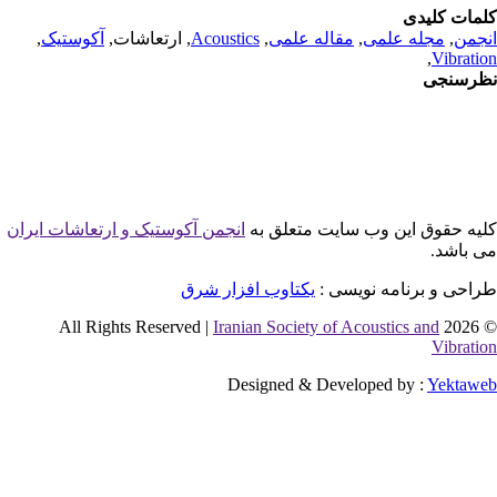
مات کلیدی
جمن
,
مجله علمی
,
مقاله علمی
,
Acoustics
, ارتعاشات,
آکوستیک
,
,
Vibrati
رسنجی
یه حقوق این وب سایت متعلق به
انجمن آکوستیک و ارتعاشات ایران
 باشد.
احی و برنامه نویسی :
یکتاوب افزار شرق
Iranian Society of Acoustics and
© 2026 
Vibrati
Designed & Developed by :
Yektaw