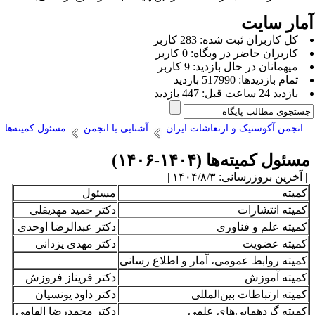
مار سایت
كل کاربران ثبت شده: 283 کاربر
کاربران حاضر در وبگاه: 0 کاربر
ميهمانان در حال بازديد: 9 کاربر
تمام بازديد‌ها: 517990 بازدید
بازديد 24 ساعت قبل: 447 بازدید
انجمن آکوستیک و ارتعاشات ایران
آشنایی با انجمن
مسئول کمیته‌ها
سئول کمیته‌ها (۱۴۰۴-۱۴۰۶)
آخرین بروزرسانی: ۱۴۰۴/۸/۳ |
میته
مسئول
میته انتشارات
دکتر حمید مهدیقلی
میته علم و فناوری
دکتر عبدالرضا اوحدی
میته عضویت
دکتر مهدی یزدانی
میته روابط عمومی، آمار و اطلاع رسانی
میته آموزش
دکتر فریناز فروزش
میته ارتباطات بین‌المللی
دکتر داود یونسیان
میته گردهمایی‌های علمی
دکتر محمدرضا الهامی