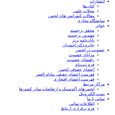
انتشارات
کتاب‌ها
مجلات علمی
مقالات کنفرانس های انجمن
نمایشگاه مجازی
جوایز
محقق برجسته
مهندس برجسته
پایان‌نامه برتر
جایزه دکتر احمدیان
عضویت در انجمن
مزایای عضویت
راهنمای عضویت
فرم ثبت‌نام
اعضای حقوقی انجمن
فهرست اعضای حقیقی مادام‌ العمر
فهرست اعضای افتخاری
مراکز مرتبط
انجمن‌های آکوستیک و ارتعاشات سایر کشورها
پست الکترونیک
تماس با ما
اطلاعات تماس
فرم برقراری ارتباط