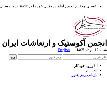
اعضای محترم انجمن لطفا پروفایل خود را در isav.ir بروز رسانی فرمایند.
انجمن آکوستیک و ارتعاشات ایران
شنبه 17 مرداد 1405
|
English
ورود خودکار
ثبت نام
بازیابی رمز عبور