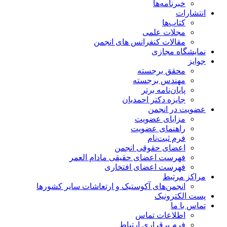
خبرنامه‌ها
انتشارات
کتاب‌ها
مجلات علمی
مقالات کنفرانس های انجمن
نمایشگاه مجازی
جوایز
محقق برجسته
مهندس برجسته
پایان‌نامه برتر
جایزه دکتر احمدیان
عضویت در انجمن
مزایای عضویت
راهنمای عضویت
فرم ثبت‌نام
اعضای حقوقی انجمن
فهرست اعضای حقیقی مادام‌ العمر
فهرست اعضای افتخاری
مراکز مرتبط
انجمن‌های آکوستیک و ارتعاشات سایر کشورها
پست الکترونیک
تماس با ما
اطلاعات تماس
فرم برقراری ارتباط