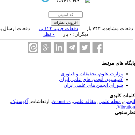
عات مشاهده: ۷۴۳ بار |
دفعات چاپ: ۱۲۳ بار
| دفعات ارسال به
دیگران: ۰ بار |
۰ نظر
یگاه های مرتبط
وزارت علوم، تحقیقات و فناوری
کمیسیون انجمن های علمی ایران
شورای انجمن های علمی ایران
مات کلیدی
جمن
,
مجله علمی
,
مقاله علمی
,
Acoustics
, ارتعاشات,
آکوستیک
,
,
Vibrati
رسنجی