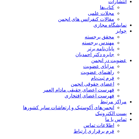
انتشارات
کتاب‌ها
مجلات علمی
مقالات کنفرانس های انجمن
نمایشگاه مجازی
جوایز
محقق برجسته
مهندس برجسته
پایان‌نامه برتر
جایزه دکتر احمدیان
عضویت در انجمن
مزایای عضویت
راهنمای عضویت
فرم ثبت‌نام
اعضای حقوقی انجمن
فهرست اعضای حقیقی مادام‌ العمر
فهرست اعضای افتخاری
مراکز مرتبط
انجمن‌های آکوستیک و ارتعاشات سایر کشورها
پست الکترونیک
تماس با ما
اطلاعات تماس
فرم برقراری ارتباط