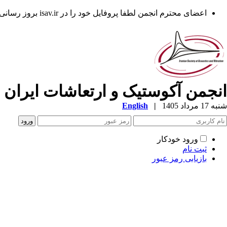
اعضای محترم انجمن لطفا پروفایل خود را در isav.ir بروز رسانی فرمایند.
انجمن آکوستیک و ارتعاشات ایران
شنبه 17 مرداد 1405
|
English
ورود خودکار
ثبت نام
بازیابی رمز عبور