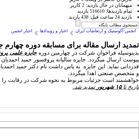
ميهمانان در حال بازديد: 2 کاربر
تمام بازديد‌ها: 516610 بازدید
بازديد 24 ساعت قبل: 438 بازدید
انجمن آکوستیک و ارتعاشات ایران
اخبار و رویدادها
اخبار انجمن
تمدید ارسال مقاله برای مسابقه دوره چهارم جا
دینوسیله فراخوان شرکت در چهارمین دوره
جایزه علمی پروف
قدردانی نماید. این جایزه به پاس داشت نام دکتر حمید احمدیان
و متخصص صنعتی اهدا می­گردد.
خواهشمند است جزئیات مربوط به نحوه شرکت در رقابت را در فایل پیو
تاریخ تا
۱۵ شهریور
تمدید شد.