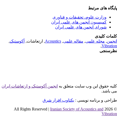
یگاه های مرتبط
وزارت علوم، تحقیقات و فناوری
کمیسیون انجمن های علمی ایران
شورای انجمن های علمی ایران
مات کلیدی
جمن
,
مجله علمی
,
مقاله علمی
,
Acoustics
, ارتعاشات,
آکوستیک
,
,
Vibrati
رسنجی
یه حقوق این وب سایت متعلق به
انجمن آکوستیک و ارتعاشات ایران
 باشد.
احی و برنامه نویسی :
یکتاوب افزار شرق
Iranian Society of Acoustics and
© 2026 
Vibrati