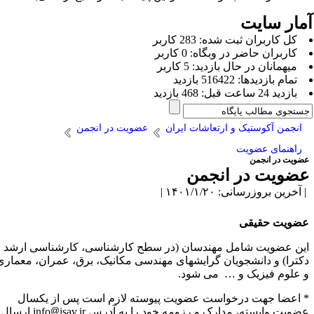
مار سایت
كل کاربران ثبت شده: 283 کاربر
کاربران حاضر در وبگاه: 0 کاربر
ميهمانان در حال بازديد: 5 کاربر
تمام بازديد‌ها: 516422 بازدید
بازديد 24 ساعت قبل: 468 بازدید
انجمن آکوستیک و ارتعاشات ایران
عضویت در انجمن
راهنمای عضویت
ضویت در انجمن
ضویت در انجمن
آخرین بروزرسانی: ۱۴۰۱/۱/۲۰ |
ضویت حقیقی
ین عضویت شامل مهندسان (در سطح کارشناسی، کارشناسی ارشد و
کترا) و دانشجویان گرایشهای مهندسی مکانیک، برق، عمران، معماری
 علوم فیزیک و … می­ شود.
 اعضا جهت درخواست عضویت پیوسته لازم است پس از یکسال
ضویت وابسته، مدارک و رزومه خود را به آدرس info
isav.ir ارسال