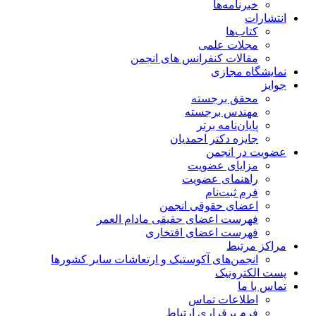
خبرنامه‌ها
انتشارات
کتاب‌ها
مجلات علمی
مقالات کنفرانس های انجمن
نمایشگاه مجازی
جوایز
محقق برجسته
مهندس برجسته
پایان‌نامه برتر
جایزه دکتر احمدیان
عضویت در انجمن
مزایای عضویت
راهنمای عضویت
فرم ثبت‌نام
اعضای حقوقی انجمن
فهرست اعضای حقیقی مادام‌ العمر
فهرست اعضای افتخاری
مراکز مرتبط
انجمن‌های آکوستیک و ارتعاشات سایر کشورها
پست الکترونیک
تماس با ما
اطلاعات تماس
فرم برقراری ارتباط