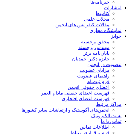
خبرنامه‌ها
انتشارات
کتاب‌ها
مجلات علمی
مقالات کنفرانس های انجمن
نمایشگاه مجازی
جوایز
محقق برجسته
مهندس برجسته
پایان‌نامه برتر
جایزه دکتر احمدیان
عضویت در انجمن
مزایای عضویت
راهنمای عضویت
فرم ثبت‌نام
اعضای حقوقی انجمن
فهرست اعضای حقیقی مادام‌ العمر
فهرست اعضای افتخاری
مراکز مرتبط
انجمن‌های آکوستیک و ارتعاشات سایر کشورها
پست الکترونیک
تماس با ما
اطلاعات تماس
فرم برقراری ارتباط