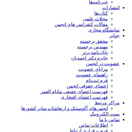
خبرنامه‌ها
انتشارات
کتاب‌ها
مجلات علمی
مقالات کنفرانس های انجمن
نمایشگاه مجازی
جوایز
محقق برجسته
مهندس برجسته
پایان‌نامه برتر
جایزه دکتر احمدیان
عضویت در انجمن
مزایای عضویت
راهنمای عضویت
فرم ثبت‌نام
اعضای حقوقی انجمن
فهرست اعضای حقیقی مادام‌ العمر
فهرست اعضای افتخاری
مراکز مرتبط
انجمن‌های آکوستیک و ارتعاشات سایر کشورها
پست الکترونیک
تماس با ما
اطلاعات تماس
فرم برقراری ارتباط