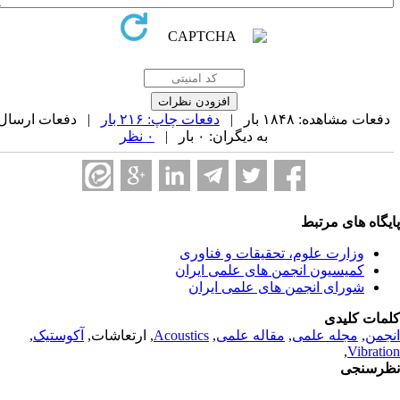
فعات مشاهده: ۱۸۴۸ بار |
دفعات چاپ: ۲۱۶ بار
| دفعات ارسال
به دیگران: ۰ بار |
۰ نظر
یگاه های مرتبط
وزارت علوم، تحقیقات و فناوری
کمیسیون انجمن های علمی ایران
شورای انجمن های علمی ایران
مات کلیدی
جمن
,
مجله علمی
,
مقاله علمی
,
Acoustics
, ارتعاشات,
آکوستیک
,
,
Vibrati
رسنجی