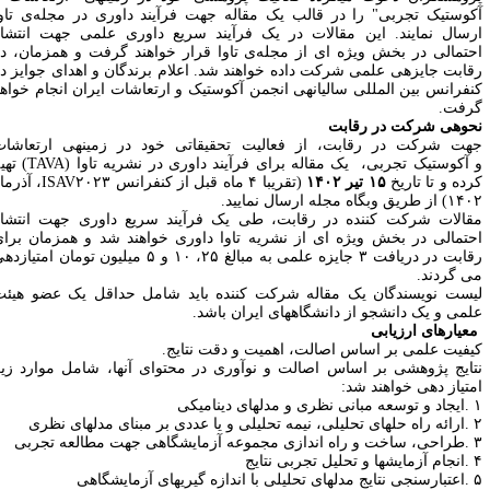
کوستیک تجربی" را در قالب یک مقاله جهت فرآیند داوری در مجله­‌ی تاوا
رسال نمایند. این مقالات در یک فرآیند سریع داوری علمی جهت انتشار
حتمالی در بخش ویژه ای از مجله­‌ی تاوا قرار خواهند گرفت و همزمان، در
قابت جایزه­ی علمی شرکت داده خواهند شد. اعلام برندگان و اهدای جوایز در
نفرانس بین المللی سالیانه­ی انجمن آکوستیک و ارتعاشات ایران انجام خواهد
رفت.
حوه­ی شرکت در رقابت
هت شرکت در رقابت، از فعالیت تحقیقاتی خود در زمینه­ی
ارتعاشات
آکوستیک
تجربی،
یک مقاله برای فرآیند داوری در نشریه تاوا
(TAVA)
تهیه
رده و تا تاریخ
۱۵ تیر ۱۴۰۲
(تقریبا ۴ ماه قبل از کنفرانس
ISAV۲۰۲۳
، آذرماه
۱۴۰۲
از طریق وبگاه مجله ارسال نمایید
.
قالات شرکت کننده در رقابت، طی یک فرآیند سریع داوری جهت انتشار
حتمالی در بخش ویژه ای از نشریه تاوا داوری خواهند شد و همزمان برای
قابت در دریافت
۳
جایزه علمی به مبالغ
۲۵
،
۱۰
و
۵
میلیون تومان امتیازدهی
ی گردند
.
یست نویسندگان یک مقاله شرکت کننده باید شامل حداقل یک عضو هیئت
لمی و یک دانشجو از دانشگاههای ایران باشد
.
عیارهای ارزیابی
یفیت علمی بر اساس اصالت، اهمیت و دقت نتایج
.
تایج پژوهشی بر اساس اصالت و نوآوری در محتوای آنها، شامل موارد زیر
متیاز دهی خواهند شد
:
.
ایجاد و توسعه مبانی نظری و مدلهای دینامیکی
.
ارائه راه حلهای تحلیلی، نیمه تحلیلی و یا عددی بر مبنای مدلهای نظری
.
طراحی، ساخت و راه اندازی مجموعه آزمایشگاهی جهت مطالعه تجربی
.
انجام آزمایشها و تحلیل تجربی نتایج
.
اعتبارسنجی نتایج مدلهای تحلیلی با اندازه گیریهای آزمایشگاهی