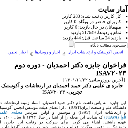
مار سایت
كل کاربران ثبت شده: 283 کاربر
کاربران حاضر در وبگاه: 0 کاربر
ميهمانان در حال بازديد: 6 کاربر
تمام بازديد‌ها: 517649 بازدید
بازديد 24 ساعت قبل: 444 بازدید
انجمن آکوستیک و ارتعاشات ایران
اخبار و رویدادها
اخبار انجمن
راخوان جایزه دکتر احمدیان - دوره دوم
ISAV۲۰۲
آخرین بروزرسانی: ۱۴۰۱/۱۱/۲۲ |
جایزه­ ی علمی دکتر حمید احمدیان در ارتعاشات و آکوستیک
تجربی
- ISAV۲۰۲۳
ین جایزه
به پاس داشت نام دکتر حمید احمدیان، استاد زمینه­ ارتعاشات در
انشگاه علم و صنعت ایران
(IUST)
، از اعضای هیئت موسس انجمن آکوستیک
 ارتعاشات ایران
(ISAV)
و موسس و اولین سردبیر
مجله­‌ی علمی
وا
(JTAVA)
که هدایت این مجله را از ابتدا در سال
۱۳۹۳
تا سال
۱۴۰۰
بر
هده داشتند، اهداء می گردد
.
برای
شرکت در رقابت این جایزه، از
ژوهشگران دعوت می­گردد فعالیت پژوهشی خود در زمینه­ی "ارتعاشات و