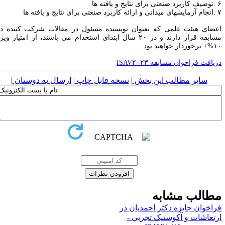
.
توصیف کاربرد صنعتی برای نتایج و یافته ها
.
انجام آزمایشهای میدانی و ارائه کاربرد صنعتی برای نتایج و یافته ها
عضای هیئت علمی که بعنوان نویسنده مسئول در مقالات شرکت کننده در
سابقه قرار دارند و در
۲۰
سال ابتدای استخدام می باشند، از امتیاز ویژه
۱۰
برخوردار خواهند بود
.
یافت فراخوان مسابقه ISAV۲۰۲۳
سایر مطالب این بخش
|
نسخه قابل چاپ
|
ارسال به دوستان
|
طالب مشابه
راخوان جایزه دکتر احمدیان در
رتعاشات و آکوستیک تجربی -