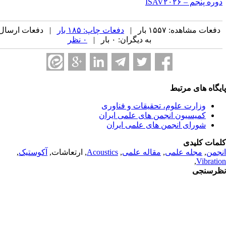
ره پنجم – ISAV۲۰۲۶
فعات مشاهده: ۱۵۵۷ بار |
دفعات چاپ: ۱۸۵ بار
| دفعات ارسال
به دیگران: ۰ بار |
۰ نظر
یگاه های مرتبط
وزارت علوم، تحقیقات و فناوری
کمیسیون انجمن های علمی ایران
شورای انجمن های علمی ایران
مات کلیدی
جمن
,
مجله علمی
,
مقاله علمی
,
Acoustics
, ارتعاشات,
آکوستیک
,
,
Vibrati
رسنجی