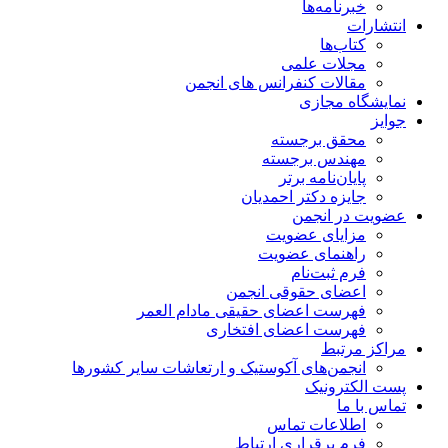
خبرنامه‌ها
انتشارات
کتاب‌ها
مجلات علمی
مقالات کنفرانس های انجمن
نمایشگاه مجازی
جوایز
محقق برجسته
مهندس برجسته
پایان‌نامه برتر
جایزه دکتر احمدیان
عضویت در انجمن
مزایای عضویت
راهنمای عضویت
فرم ثبت‌نام
اعضای حقوقی انجمن
فهرست اعضای حقیقی مادام‌ العمر
فهرست اعضای افتخاری
مراکز مرتبط
انجمن‌های آکوستیک و ارتعاشات سایر کشورها
پست الکترونیک
تماس با ما
اطلاعات تماس
فرم برقراری ارتباط