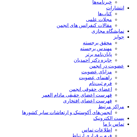
خبرنامه‌ها
انتشارات
کتاب‌ها
مجلات علمی
مقالات کنفرانس های انجمن
نمایشگاه مجازی
جوایز
محقق برجسته
مهندس برجسته
پایان‌نامه برتر
جایزه دکتر احمدیان
عضویت در انجمن
مزایای عضویت
راهنمای عضویت
فرم ثبت‌نام
اعضای حقوقی انجمن
فهرست اعضای حقیقی مادام‌ العمر
فهرست اعضای افتخاری
مراکز مرتبط
انجمن‌های آکوستیک و ارتعاشات سایر کشورها
پست الکترونیک
تماس با ما
اطلاعات تماس
فرم برقراری ارتباط