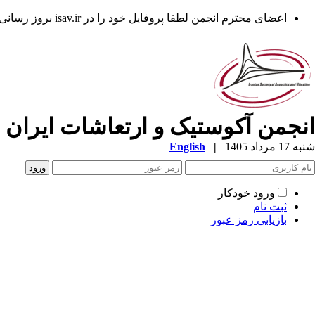
اعضای محترم انجمن لطفا پروفایل خود را در isav.ir بروز رسانی فرمایند.
انجمن آکوستیک و ارتعاشات ایران
شنبه 17 مرداد 1405
|
English
ورود خودکار
ثبت نام
بازیابی رمز عبور