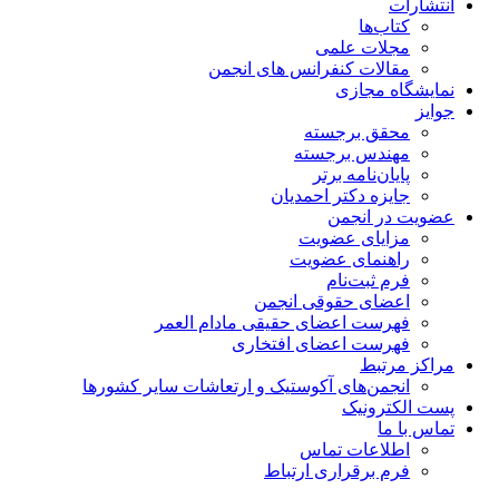
انتشارات
کتاب‌ها
مجلات علمی
مقالات کنفرانس های انجمن
نمایشگاه مجازی
جوایز
محقق برجسته
مهندس برجسته
پایان‌نامه برتر
جایزه دکتر احمدیان
عضویت در انجمن
مزایای عضویت
راهنمای عضویت
فرم ثبت‌نام
اعضای حقوقی انجمن
فهرست اعضای حقیقی مادام‌ العمر
فهرست اعضای افتخاری
مراکز مرتبط
انجمن‌های آکوستیک و ارتعاشات سایر کشورها
پست الکترونیک
تماس با ما
اطلاعات تماس
فرم برقراری ارتباط