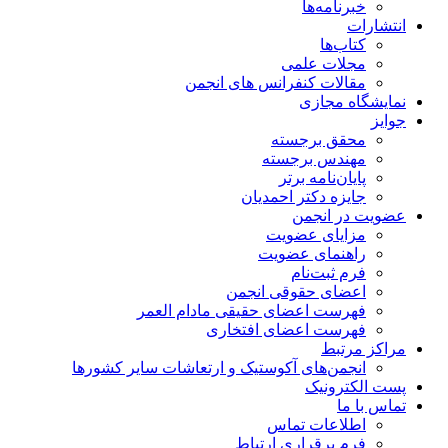
خبرنامه‌ها
انتشارات
کتاب‌ها
مجلات علمی
مقالات کنفرانس های انجمن
نمایشگاه مجازی
جوایز
محقق برجسته
مهندس برجسته
پایان‌نامه برتر
جایزه دکتر احمدیان
عضویت در انجمن
مزایای عضویت
راهنمای عضویت
فرم ثبت‌نام
اعضای حقوقی انجمن
فهرست اعضای حقیقی مادام‌ العمر
فهرست اعضای افتخاری
مراکز مرتبط
انجمن‌های آکوستیک و ارتعاشات سایر کشورها
پست الکترونیک
تماس با ما
اطلاعات تماس
فرم برقراری ارتباط