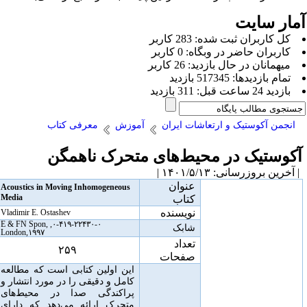
مار سایت
كل کاربران ثبت شده: 283 کاربر
کاربران حاضر در وبگاه: 0 کاربر
ميهمانان در حال بازديد: 26 کاربر
تمام بازديد‌ها: 517345 بازدید
بازديد 24 ساعت قبل: 311 بازدید
انجمن آکوستیک و ارتعاشات ایران
آموزش
معرفی کتاب
کوستیک در محیط‌های متحرک ناهمگن
آخرین بروزرسانی: ۱۴۰۱/۵/۱۳ |
عنوان
Acoustics in Moving Inhomogeneous
Media
کتاب
نویسنده
Vladimir E. Ostashev
۰-۴۱۹-۲۲۴۳۰-۰, E & FN Spon,
شابک
London,۱۹۹۷
تعداد
۲۵۹
صفحات
این اولین کتابی است که مطالعه
کامل و دقیقی را در مورد انتشار و
پراکندگی صدا در محیط‌های
متحرک ارائه می‌دهد که دارای