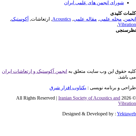
شورای انجمن های علمی ایران
مات کلیدی
جمن
,
مجله علمی
,
مقاله علمی
,
Acoustics
, ارتعاشات,
آکوستیک
,
,
Vibrati
رسنجی
یه حقوق این وب سایت متعلق به
انجمن آکوستیک و ارتعاشات ایران
 باشد.
احی و برنامه نویسی :
یکتاوب افزار شرق
Iranian Society of Acoustics and
© 2026 
Vibrati
Designed & Developed by :
Yektaw