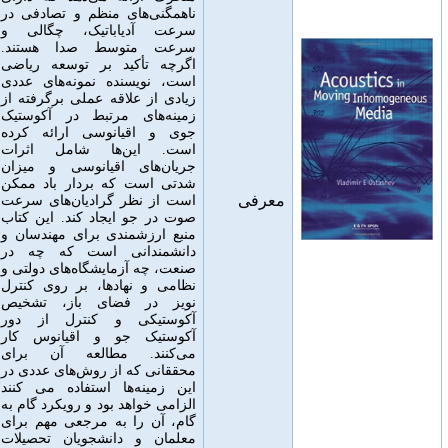
ناهمگنی‌های منظم و تصادفی در
سرعت آدیاباتیک، چگالی و
سرعت متوسط صدا هستند
.
اگرچه تأکید بر توسعه ریاضی
است، نویسنده نمونه‌های عددی
زیادی از علاقه عملی برگرفته از
زمینه‌های مرتبط در آکوستیک
جوی و اقیانوسی ارائه کرده
است
.
این‌ها شامل اثرات
جریان‌های اقیانوسی و میزان
شدتی است که بردار باد ممکن
معرفی
است از نظر گرادیان‌های سرعت
صوت در جو ایجاد کند
.
این کتاب
منبع ارزشمندی برای مهندسان و
دانشمندانی است که چه در
صنعت، چه آزمایشگاه‌های دولتی و
نظامی و نهادها، بر روی کنترل
نویز در فضای باز، تشخیص
آکوستیکی و کنترل از دور
آکوستیک جو و اقیانوس کار
می‌کنند
.
مطالعه آن برای
محققانی که از روش‌های عددی در
این زمینه‌ها استفاده می کنند
الزامی خواهد بود و رویکرد گام به
گام، آن را به مرجعی مهم برای
معلمان و دانشجویان تحصیلات