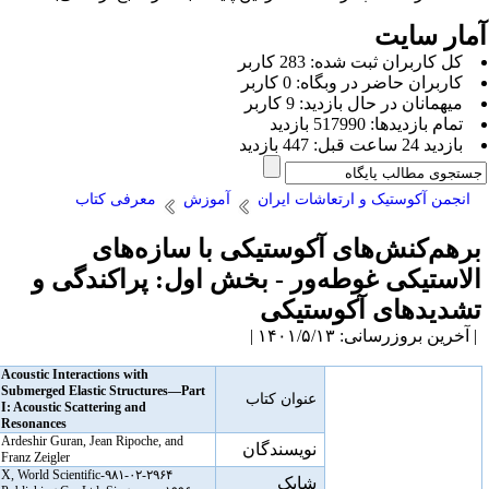
مار سایت
كل کاربران ثبت شده: 283 کاربر
کاربران حاضر در وبگاه: 0 کاربر
ميهمانان در حال بازديد: 9 کاربر
تمام بازديد‌ها: 517990 بازدید
بازديد 24 ساعت قبل: 447 بازدید
انجمن آکوستیک و ارتعاشات ایران
آموزش
معرفی کتاب
رهم‌کنش‌های آکوستیکی با سازه‌های
لاستیکی غوطه‌ور - بخش اول: پراکندگی و
شدید‌های آکوستیکی
آخرین بروزرسانی: ۱۴۰۱/۵/۱۳ |
Acoustic Interactions with
Submerged Elastic Structures—Part
عنوان کتاب
I: Acoustic Scattering and
Resonances
Ardeshir Guran, Jean Ripoche, and
نویسندگان
Franz Zeigler
۹۸۱-۰۲-۲۹۶۴-X, World Scientific
شابک