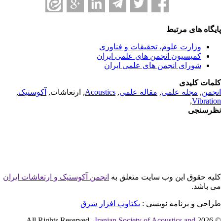
یگاه های مرتبط
وزارت علوم، تحقیقات و فناوری
کمیسیون انجمن های علمی ایران
شورای انجمن های علمی ایران
مات کلیدی
جمن
,
مجله علمی
,
مقاله علمی
,
Acoustics
, ارتعاشات,
آکوستیک
,
,
Vibrati
رسنجی
یه حقوق این وب سایت متعلق به
انجمن آکوستیک و ارتعاشات ایران
 باشد.
احی و برنامه نویسی :
یکتاوب افزار شرق
Iranian Society of Acoustics and
© 2026 