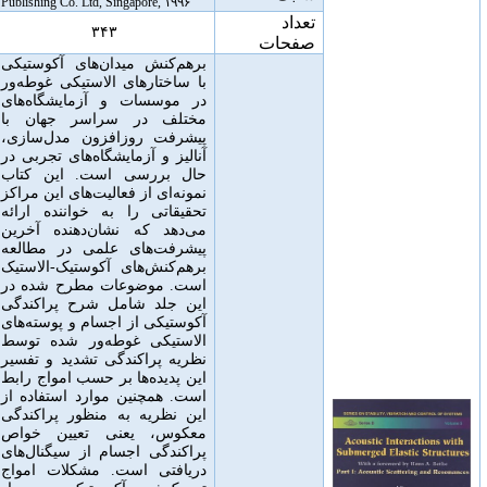
Publishing Co. Ltd, Singapore, ۱۹۹۶
تعداد
۳۴۳
صفحات
برهم‌کنش میدان‌های آکوستیکی
با ساختارهای الاستیکی غوطه‌ور
در موسسات و آزمایشگاه‌های
مختلف در سراسر جهان با
پیشرفت روزافزون مدل‌سازی،
آنالیز و آزمایشگاه‌های تجربی در
حال بررسی است
.
این کتاب
نمونه‌ای از فعالیت‌های این مراکز
تحقیقاتی را به خواننده ارائه
می‌دهد که نشان‌دهنده آخرین
پیشرفت‌های علمی در مطالعه
برهم‌کنش‌های آکوستیک-الاستیک
است
.
موضوعات مطرح شده در
این جلد شامل شرح پراکندگی
آکوستیکی از اجسام و پوسته‌های
الاستیکی غوطه‌ور شده توسط
نظریه پراکندگی تشدید
و تفسیر
این پدیده‌ها بر حسب امواج رابط
است
.
همچنین موارد استفاده از
این نظریه به منظور پراکندگی
معکوس، یعنی تعیین خواص
پراکندگی اجسام از سیگنال‌های
دریافتی است
.
مشکلات امواج