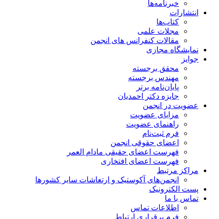
خبرنامه‌ها
انتشارات
کتاب‌ها
مجلات علمی
مقالات کنفرانس های انجمن
نمایشگاه مجازی
جوایز
محقق برجسته
مهندس برجسته
پایان‌نامه برتر
جایزه دکتر احمدیان
عضویت در انجمن
مزایای عضویت
راهنمای عضویت
فرم ثبت‌نام
اعضای حقوقی انجمن
فهرست اعضای حقیقی مادام‌ العمر
فهرست اعضای افتخاری
مراکز مرتبط
انجمن‌های آکوستیک و ارتعاشات سایر کشورها
پست الکترونیک
تماس با ما
اطلاعات تماس
فرم برقراری ارتباط