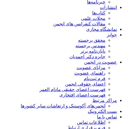
خبرنامه‌ها
انتشارات
کتاب‌ها
مجلات علمی
مقالات کنفرانس های انجمن
نمایشگاه مجازی
جوایز
محقق برجسته
مهندس برجسته
پایان‌نامه برتر
جایزه دکتر احمدیان
عضویت در انجمن
مزایای عضویت
راهنمای عضویت
فرم ثبت‌نام
اعضای حقوقی انجمن
فهرست اعضای حقیقی مادام‌ العمر
فهرست اعضای افتخاری
مراکز مرتبط
انجمن‌های آکوستیک و ارتعاشات سایر کشورها
پست الکترونیک
تماس با ما
اطلاعات تماس
فرم برقراری ارتباط