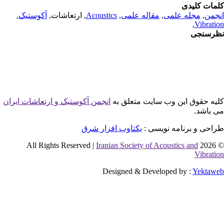
مات کلیدی
جمن
,
مجله علمی
,
مقاله علمی
,
Acoustics
, ارتعاشات,
آکوستیک
,
,
Vibrati
رسنجی
یه حقوق این وب سایت متعلق به
انجمن آکوستیک و ارتعاشات ایران
 باشد.
احی و برنامه نویسی :
یکتاوب افزار شرق
Iranian Society of Acoustics and
© 2026 
Vibrati
Designed & Developed by :
Yektaw