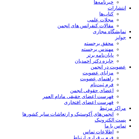
خبرنامه‌ها
انتشارات
کتاب‌ها
مجلات علمی
مقالات کنفرانس های انجمن
نمایشگاه مجازی
جوایز
محقق برجسته
مهندس برجسته
پایان‌نامه برتر
جایزه دکتر احمدیان
عضویت در انجمن
مزایای عضویت
راهنمای عضویت
فرم ثبت‌نام
اعضای حقوقی انجمن
فهرست اعضای حقیقی مادام‌ العمر
فهرست اعضای افتخاری
مراکز مرتبط
انجمن‌های آکوستیک و ارتعاشات سایر کشورها
پست الکترونیک
تماس با ما
اطلاعات تماس
فرم برقراری ارتباط