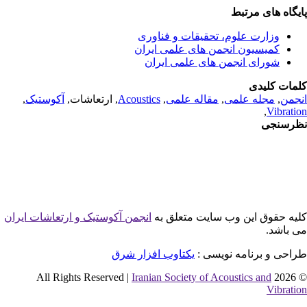
یگاه های مرتبط
وزارت علوم، تحقیقات و فناوری
کمیسیون انجمن های علمی ایران
شورای انجمن های علمی ایران
مات کلیدی
جمن
,
مجله علمی
,
مقاله علمی
,
Acoustics
, ارتعاشات,
آکوستیک
,
,
Vibrati
رسنجی
یه حقوق این وب سایت متعلق به
انجمن آکوستیک و ارتعاشات ایران
 باشد.
احی و برنامه نویسی :
یکتاوب افزار شرق
Iranian Society of Acoustics and
© 2026 
Vibrati