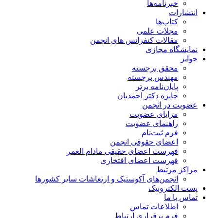
خبرنامه‌ها
انتشارات
کتاب‌ها
مجلات علمی
مقالات کنفرانس های انجمن
نمایشگاه مجازی
جوایز
محقق برجسته
مهندس برجسته
پایان‌نامه برتر
جایزه دکتر احمدیان
عضویت در انجمن
مزایای عضویت
راهنمای عضویت
فرم ثبت‌نام
اعضای حقوقی انجمن
فهرست اعضای حقیقی مادام‌ العمر
فهرست اعضای افتخاری
مراکز مرتبط
انجمن‌های آکوستیک و ارتعاشات سایر کشورها
پست الکترونیک
تماس با ما
اطلاعات تماس
فرم برقراری ارتباط