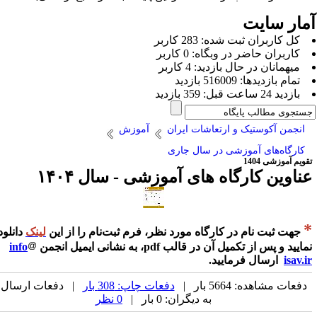
مار سایت
كل کاربران ثبت شده: 283 کاربر
کاربران حاضر در وبگاه: 0 کاربر
ميهمانان در حال بازديد: 4 کاربر
تمام بازديد‌ها: 516009 بازدید
بازديد 24 ساعت قبل: 359 بازدید
انجمن آکوستیک و ارتعاشات ایران
آموزش
کارگاه‌های آموزشی در سال جاری
ویم آموزشی 1404
ناوین کارگاه های آموزشی - سال ۱۴۰۴
جهت ثبت نام در کارگاه مورد نظر، فرم ثبت‌نام را از این
لینک
دانلود
ایید و پس از تکمیل آن در قالب pdf، به نشانی ایمیل انجمن
info
isav.i
ارسال فرمایید.
دفعات مشاهده: 5664 بار |
دفعات چاپ: 308 بار
| دفعات ارسال
به دیگران: 0 بار |
0 نظر