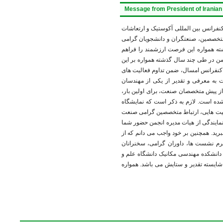
Message from President of Iranian 
نفرانس بین المللی آکوستیک و ارتعاشات
(ISAV2014)،  صنعتگران و دانشجويان گرامی
ته همواره این فرصت ارزشمند را فراهم
نجمن در طی چند سال گذشته همواره بر این
ر کنفرانس امسال، ضمن تداوم فعالیت های
 به معرفی و تقدیر از یکی از مهندسان
ز پیش متخصصان صنعت، برای اولین بار
ده است. لازم به ذکر است که نمایشگاه
فعالیت هايی، ارتباط متخصصین گرامی صنعت
 نمايندگی از هیات مدیره انجمن حضور شما
برید. همچنین بر خود واجب می دانم که از
ترم نشست ها، داوران گرامی، سخنرانان
دانشکده مهندسی مکانيک دانشگاه علم و
ایسته تقدیر و ستایش می باشد. همواره