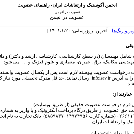
انجمن آکوستیک و ارتعاشات ایران- راهنمای عضویت
عضویت در انجمن
عضویت در انجمن
یر و رنگ‌ها
| آخرین بروزرسانی: ۱۴۰۱/۱/۲۰ |
یقی
شامل مهندسان (در سطح کارشناسی، کارشناسی ارشد و دکترا) و دا
هندسی مکانیک، برق، عمران، معماری و علوم فیزیک و … می­ شود.
 درخواست عضویت پیوسته لازم است پس از یکسال عضویت وابسته،
رزومه خود را به آدرس infoisav.ir ارسال نمایند. حداقل مدرک تحصیلی مورد 
اشد.
عبارتند
از
:
ل فرم درخواست عضویت حقیقی (از طریق وبسایت)
ت حق عضویت از طریق درگاه پرداخت الکترونیک و یا واریز به شمار
۰۲۶۶۱۱۱۳۳۹ (شماره کارت ۵۸۵۹۸۳۷۰۱۴۹۷۴۹۵۶) بانک تجارت به نا
یک و ارتعاشات ایران
۶،۰۰۰،۰۰۰ ریال برای دانشجویان