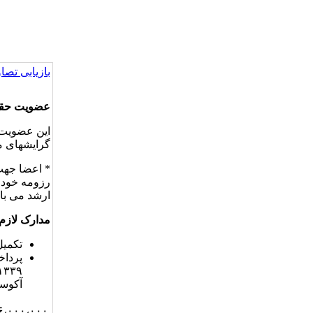
بازیابی تصاو
عضویت حق
این عضویت 
گرایشهای م
* اعضا جهت
ارشد می ب
مدارک
لازم
تکمی
پرداخ
آکوست