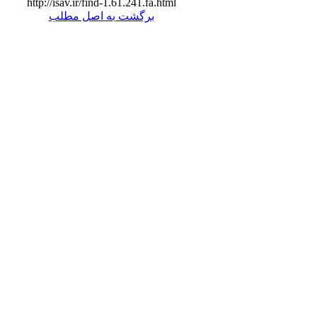
http://isav.ir/find-1.61.241.fa.html
برگشت به اصل مطلب