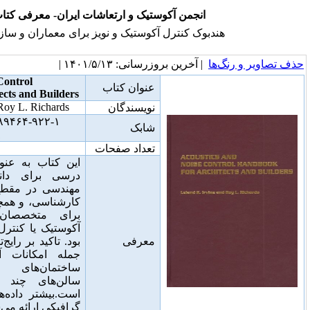
نجمن آکوستیک و ارتعاشات ایران- معرفی کتاب
ک کنترل آکوستیک و نویز برای معماران و سازندگان
خرین بروزرسانی: ۱۴۰۱/۵/۱۳ |
Acoustics and Noise Control
عنوان کتاب
Handbook for Architects and Builders
Leland K. Irvine, and Roy L. Richards
نویسندگان
۰-۸۹۴۶۴-۹۲۲-۱, Krieger Publishing
شابک
Company, USA, ۱۹۹۸
تعداد صفحات
۱۹۴
این کتاب به عنوان راهنمای دوره‌های
درسی برای دانشجویان معماری و
مهندسی در مقطع کارشناسی ارشد یا
کارشناسی، و همچنین به عنوان مرجعی
برای متخصصان بدون پیشینه در
آکوستیک یا کنترل نویز ساختمان خواهد
معرفی
بود
.
تاکید بر رایج‌ترین دسته پروژه‌ها، از
جمله امکانات آموزشی و پزشکی،
ساختمان‌های اداری، اقامتگاه‌ها،
سالن‌های چند منظوره و کلیساها
است
.
بیشتر داده‌های صوتی به صورت
گرافیکی ارائه می‌شوند و اصول و رویه‌ها