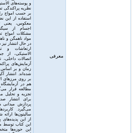
و پوسته‌های الاستیکی غوطه‌ور شده توسط
نظریه پراکندگی تشدید
و تفسیر این پدیده‌ها
بر حسب امواج رابط است
.
همچنین موارد
استفاده از این نظریه به منظور پراکندگی
معکوس، یعنی تعیین خواص پراکندگی
اجسام از سیگنال‌های دریافتی است
.
مشکلات امواج تحریک‌شده آکوستیکی در
مواد ناهمگن و ناهمسانگرد و امواج ناهمگن
در حال انتشار نیز در نظر گرفته شده است
.
ارتعاشات و تشدیدهای پوسته های
الاستیکی، از جمله پوسته‌های با انواع
معرفی
اتصالات داخلی، تجزیه و تحلیل می‌شوند
.
آزمایش‌های پراکندگی آکوستیکی در حوزه
زمان و بر اساس توزیع ویگنر-ویل توصیف
شده‌اند
.
انتشار آکوستیکی در ستون‌های آب
بر روی مرزهای الاستیک به صورت تجربی
هم در آزمایشگاه و هم در اقیانوس مورد
مطالعه قرار می‌گیرد و به صورت نظری
تجزیه و تحلیل می‌شود
.
مدل‌های مختلفی
برای انتشار صدای اقیانوس، از جمله
پردازش میدانی همسان مورد بحث قرار
می‌گیرد
.
کاربردهای تئوری موجک ها و
سالیتون‌ها ارائه شده است
.
تصویری جامع
از این پدیده‌های پیچیده و سایر جنبه‌ها در
این کتاب توسط محققانی که در هر یک از
این حوزه‌ها متخصص هستند، ارائه شده