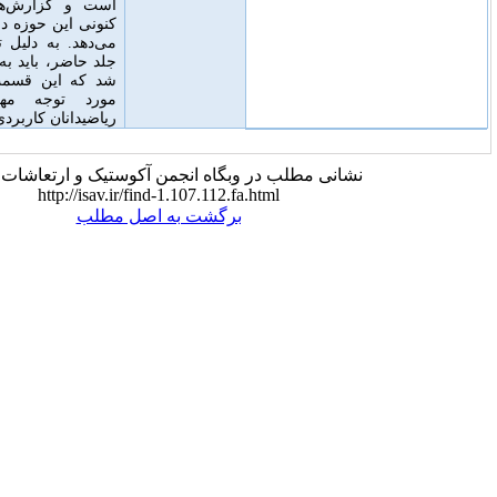
است و گزارش‌های به‌روزی از وضعیت
کنونی این حوزه در تمامی این جنبه‌ها ارائه
می‌دهد
.
به دلیل تعداد زیادی مشارکت در
جلد حاضر، باید به چندین بخش تقسیم می
شد که این قسمت اول است
.
این کتاب
مورد توجه مهندسان، فیزیکدانان و
ریاضیدانان کاربردی خواهد بود.
 مطلب در وبگاه انجمن آکوستیک و ارتعاشات ایران:
http://isav.ir/find-1.107.112.fa.html
برگشت به اصل مطلب