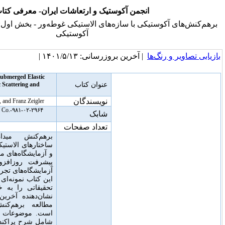
نجمن آکوستیک و ارتعاشات ایران- معرفی کتاب
 با سازه‌های الاستیکی غوطه‌ور - بخش اول: پراکندگی و تشدید‌های
آکوستیکی
 آخرین بروزرسانی: ۱۴۰۱/۵/۱۳ |
Acoustic Interactions with Submerged Elastic
عنوان کتاب
Structures—Part I: Acoustic Scattering and
Resonances
نویسندگان
Ardeshir Guran, Jean Ripoche, and Franz Zeigler
۹۸۱-۰۲-۲۹۶۴-X, World Scientific Publishing Co.
شابک
Ltd, Singapore, ۱۹۹۶
تعداد صفحات
۳۴۳
برهم‌کنش میدان‌های آکوستیکی با
ساختارهای الاستیکی غوطه‌ور در موسسات
و آزمایشگاه‌های مختلف در سراسر جهان با
پیشرفت روزافزون مدل‌سازی، آنالیز و
آزمایشگاه‌های تجربی در حال بررسی است
.
این کتاب نمونه‌ای از فعالیت‌های این مراکز
تحقیقاتی را به خواننده ارائه می‌دهد که
نشان‌دهنده آخرین پیشرفت‌های علمی در
مطالعه برهم‌کنش‌های آکوستیک-الاستیک
است
.
موضوعات مطرح شده در این جلد
شامل شرح پراکندگی آکوستیکی از اجسام