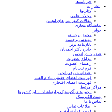
خبرنامه‌ها
انتشارات
کتاب‌ها
مجلات علمی
مقالات کنفرانس های انجمن
نمایشگاه مجازی
جوایز
محقق برجسته
مهندس برجسته
پایان‌نامه برتر
جایزه دکتر احمدیان
عضویت در انجمن
مزایای عضویت
راهنمای عضویت
فرم ثبت‌نام
اعضای حقوقی انجمن
فهرست اعضای حقیقی مادام‌ العمر
فهرست اعضای افتخاری
مراکز مرتبط
انجمن‌های آکوستیک و ارتعاشات سایر کشورها
پست الکترونیک
تماس با ما
اطلاعات تماس
فرم برقراری ارتباط