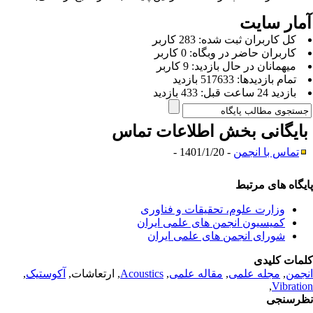
مار سایت
كل کاربران ثبت شده: 283 کاربر
کاربران حاضر در وبگاه: 0 کاربر
ميهمانان در حال بازديد: 9 کاربر
تمام بازديد‌ها: 517633 بازدید
بازديد 24 ساعت قبل: 433 بازدید
ایگانی بخش
اطلاعات تماس
تماس با انجمن
- 1401/1/20 -
یگاه های مرتبط
وزارت علوم، تحقیقات و فناوری
کمیسیون انجمن های علمی ایران
شورای انجمن های علمی ایران
مات کلیدی
جمن
,
مجله علمی
,
مقاله علمی
,
Acoustics
, ارتعاشات,
آکوستیک
,
,
Vibrati
رسنجی