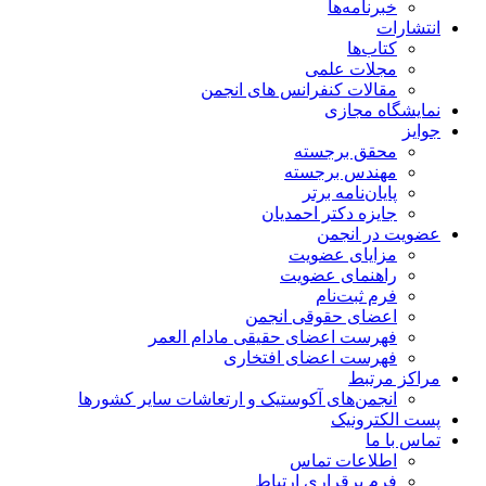
خبرنامه‌ها
انتشارات
کتاب‌ها
مجلات علمی
مقالات کنفرانس های انجمن
نمایشگاه مجازی
جوایز
محقق برجسته
مهندس برجسته
پایان‌نامه برتر
جایزه دکتر احمدیان
عضویت در انجمن
مزایای عضویت
راهنمای عضویت
فرم ثبت‌نام
اعضای حقوقی انجمن
فهرست اعضای حقیقی مادام‌ العمر
فهرست اعضای افتخاری
مراکز مرتبط
انجمن‌های آکوستیک و ارتعاشات سایر کشورها
پست الکترونیک
تماس با ما
اطلاعات تماس
فرم برقراری ارتباط