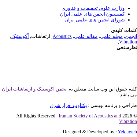
وزارت علوم، تحقیقات و فناوری
کمیسیون انجمن های علمی ایران
شورای انجمن های علمی ایران
مات کلیدی
جمن
,
مجله علمی
,
مقاله علمی
,
Acoustics
, ارتعاشات,
آکوستیک
,
,
Vibrati
رسنجی
یه حقوق این وب سایت متعلق به
انجمن آکوستیک و ارتعاشات ایران
 باشد.
احی و برنامه نویسی :
یکتاوب افزار شرق
Iranian Society of Acoustics and
© 2026 
Vibrati
Designed & Developed by :
Yektaw