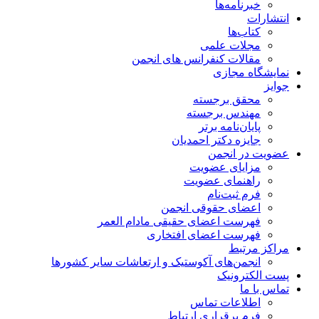
خبرنامه‌ها
انتشارات
کتاب‌ها
مجلات علمی
مقالات کنفرانس های انجمن
نمایشگاه مجازی
جوایز
محقق برجسته
مهندس برجسته
پایان‌نامه برتر
جایزه دکتر احمدیان
عضویت در انجمن
مزایای عضویت
راهنمای عضویت
فرم ثبت‌نام
اعضای حقوقی انجمن
فهرست اعضای حقیقی مادام‌ العمر
فهرست اعضای افتخاری
مراکز مرتبط
انجمن‌های آکوستیک و ارتعاشات سایر کشورها
پست الکترونیک
تماس با ما
اطلاعات تماس
فرم برقراری ارتباط