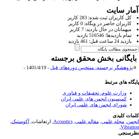
مار سایت
كل کاربران ثبت شده: 283 کاربر
کاربران حاضر در وبگاه: 0 کاربر
ميهمانان در حال بازديد: 7 کاربر
تمام بازديد‌ها: 516546 بازدید
بازديد 24 ساعت قبل: 461 بازدید
ایگانی بخش
محقق برجسته
پژوهشگر برجسته- منتخبین دوره‌های قبل
- 1401/4/19 -
یگاه های مرتبط
وزارت علوم، تحقیقات و فناوری
کمیسیون انجمن های علمی ایران
شورای انجمن های علمی ایران
مات کلیدی
جمن
,
مجله علمی
,
مقاله علمی
,
Acoustics
, ارتعاشات,
آکوستیک
,
,
Vibrati
رسنجی