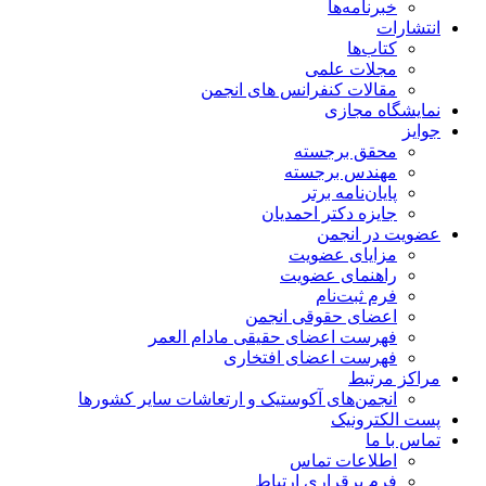
خبرنامه‌ها
انتشارات
کتاب‌ها
مجلات علمی
مقالات کنفرانس های انجمن
نمایشگاه مجازی
جوایز
محقق برجسته
مهندس برجسته
پایان‌نامه برتر
جایزه دکتر احمدیان
عضویت در انجمن
مزایای عضویت
راهنمای عضویت
فرم ثبت‌نام
اعضای حقوقی انجمن
فهرست اعضای حقیقی مادام‌ العمر
فهرست اعضای افتخاری
مراکز مرتبط
انجمن‌های آکوستیک و ارتعاشات سایر کشورها
پست الکترونیک
تماس با ما
اطلاعات تماس
فرم برقراری ارتباط