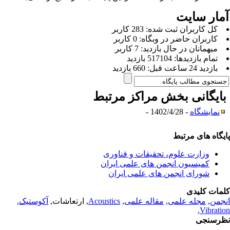
مار سایت
كل کاربران ثبت شده: 283 کاربر
کاربران حاضر در وبگاه: 0 کاربر
ميهمانان در حال بازديد: 7 کاربر
تمام بازديد‌ها: 517104 بازدید
بازديد 24 ساعت قبل: 660 بازدید
ایگانی بخش
مراکز مرتبط
نمایشگاه
- 1402/4/28 -
یگاه های مرتبط
وزارت علوم، تحقیقات و فناوری
کمیسیون انجمن های علمی ایران
شورای انجمن های علمی ایران
مات کلیدی
جمن
,
مجله علمی
,
مقاله علمی
,
Acoustics
, ارتعاشات,
آکوستیک
,
,
Vibrati
رسنجی