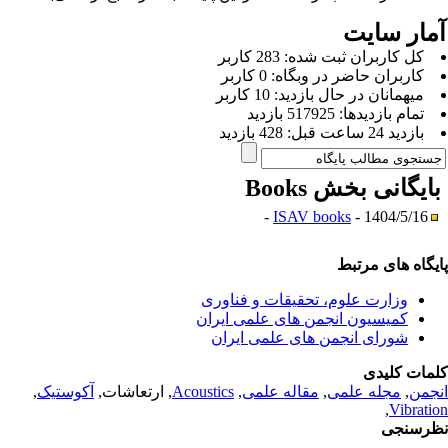
مار سایت
كل کاربران ثبت شده: 283 کاربر
کاربران حاضر در وبگاه: 0 کاربر
ميهمانان در حال بازديد: 10 کاربر
تمام بازديد‌ها: 517925 بازدید
بازديد 24 ساعت قبل: 428 بازدید
ایگانی بخش
Books
ISAV books
- 1404/5/16 -
یگاه های مرتبط
وزارت علوم، تحقیقات و فناوری
کمیسیون انجمن های علمی ایران
شورای انجمن های علمی ایران
مات کلیدی
جمن
,
مجله علمی
,
مقاله علمی
,
Acoustics
, ارتعاشات,
آکوستیک
,
,
Vibrati
رسنجی