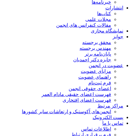
خبرنامه‌ها
انتشارات
کتاب‌ها
مجلات علمی
مقالات کنفرانس های انجمن
نمایشگاه مجازی
جوایز
محقق برجسته
مهندس برجسته
پایان‌نامه برتر
جایزه دکتر احمدیان
عضویت در انجمن
مزایای عضویت
راهنمای عضویت
فرم ثبت‌نام
اعضای حقوقی انجمن
فهرست اعضای حقیقی مادام‌ العمر
فهرست اعضای افتخاری
مراکز مرتبط
انجمن‌های آکوستیک و ارتعاشات سایر کشورها
پست الکترونیک
تماس با ما
اطلاعات تماس
فرم برقراری ارتباط