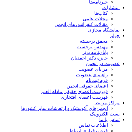
خبرنامه‌ها
انتشارات
کتاب‌ها
مجلات علمی
مقالات کنفرانس های انجمن
نمایشگاه مجازی
جوایز
محقق برجسته
مهندس برجسته
پایان‌نامه برتر
جایزه دکتر احمدیان
عضویت در انجمن
مزایای عضویت
راهنمای عضویت
فرم ثبت‌نام
اعضای حقوقی انجمن
فهرست اعضای حقیقی مادام‌ العمر
فهرست اعضای افتخاری
مراکز مرتبط
انجمن‌های آکوستیک و ارتعاشات سایر کشورها
پست الکترونیک
تماس با ما
اطلاعات تماس
فرم برقراری ارتباط