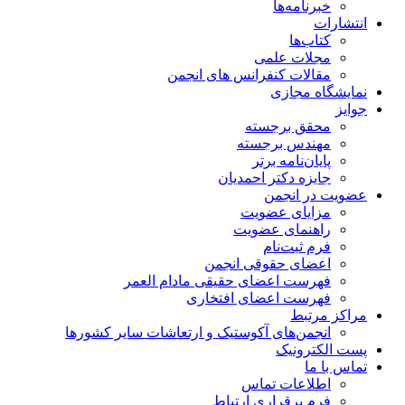
خبرنامه‌ها
انتشارات
کتاب‌ها
مجلات علمی
مقالات کنفرانس های انجمن
نمایشگاه مجازی
جوایز
محقق برجسته
مهندس برجسته
پایان‌نامه برتر
جایزه دکتر احمدیان
عضویت در انجمن
مزایای عضویت
راهنمای عضویت
فرم ثبت‌نام
اعضای حقوقی انجمن
فهرست اعضای حقیقی مادام‌ العمر
فهرست اعضای افتخاری
مراکز مرتبط
انجمن‌های آکوستیک و ارتعاشات سایر کشورها
پست الکترونیک
تماس با ما
اطلاعات تماس
فرم برقراری ارتباط