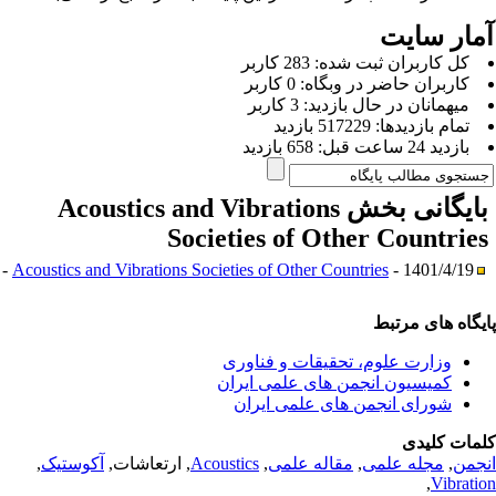
مار سایت
كل کاربران ثبت شده: 283 کاربر
کاربران حاضر در وبگاه: 0 کاربر
ميهمانان در حال بازديد: 3 کاربر
تمام بازديد‌ها: 517229 بازدید
بازديد 24 ساعت قبل: 658 بازدید
ایگانی بخش
Acoustics and Vibrations
Societies of Other Countrie
Acoustics and Vibrations Societies of Other Countries
- 1401/4/19 -
یگاه های مرتبط
وزارت علوم، تحقیقات و فناوری
کمیسیون انجمن های علمی ایران
شورای انجمن های علمی ایران
مات کلیدی
جمن
,
مجله علمی
,
مقاله علمی
,
Acoustics
, ارتعاشات,
آکوستیک
,
,
Vibrati