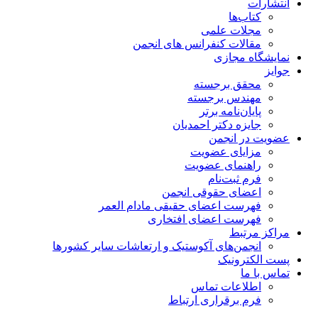
انتشارات
کتاب‌ها
مجلات علمی
مقالات کنفرانس های انجمن
نمایشگاه مجازی
جوایز
محقق برجسته
مهندس برجسته
پایان‌نامه برتر
جایزه دکتر احمدیان
عضویت در انجمن
مزایای عضویت
راهنمای عضویت
فرم ثبت‌نام
اعضای حقوقی انجمن
فهرست اعضای حقیقی مادام‌ العمر
فهرست اعضای افتخاری
مراکز مرتبط
انجمن‌های آکوستیک و ارتعاشات سایر کشورها
پست الکترونیک
تماس با ما
اطلاعات تماس
فرم برقراری ارتباط