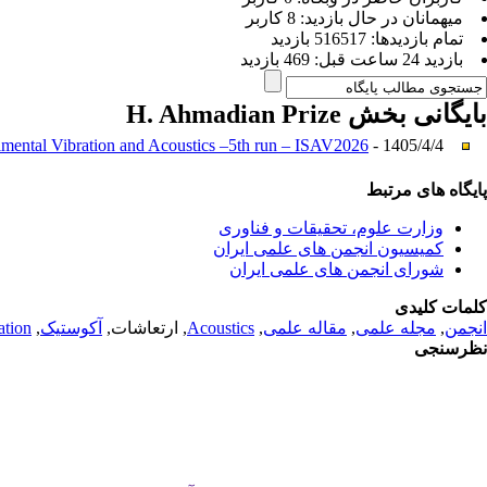
ميهمانان در حال بازديد: 8 کاربر
تمام بازديد‌ها: 516517 بازدید
بازديد 24 ساعت قبل: 469 بازدید
بایگانی بخش
H. Ahmadian Prize
imental Vibration and Acoustics –5th run – ISAV2026
- 1405/4/4 -
پایگاه های مرتبط
وزارت علوم، تحقیقات و فناوری
کمیسیون انجمن های علمی ایران
شورای انجمن های علمی ایران
کلمات کلیدی
انجمن
,
مجله علمی
,
مقاله علمی
,
Acoustics
, ارتعاشات,
آکوستیک
,
ation
نظرسنجی