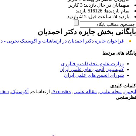
ميهمانان در حال بازديد: 3 کاربر
تمام بازديد‌ها: 516126 بازدید
بازديد 24 ساعت قبل: 415 بازدید
بایگانی بخش
جایزه دکتر احمدیان
فراخوان جایزه دکتر احمدیان در ارتعاشات و آکوستیک تجربی - دوره پنجم
پایگاه های مرتبط
وزارت علوم، تحقیقات و فناوری
کمیسیون انجمن های علمی ایران
شورای انجمن های علمی ایران
کلمات کلیدی
انجمن
,
مجله علمی
,
مقاله علمی
,
Acoustics
, ارتعاشات,
آکوستیک
,
ation
نظرسنجی