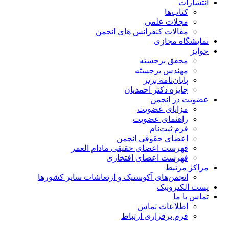
انتشارات
کتاب‌ها
مجلات علمی
مقالات کنفرانس های انجمن
نمایشگاه مجازی
جوایز
محقق برجسته
مهندس برجسته
پایان‌نامه برتر
جایزه دکتر احمدیان
عضویت در انجمن
مزایای عضویت
راهنمای عضویت
فرم ثبت‌نام
اعضای حقوقی انجمن
فهرست اعضای حقیقی مادام‌ العمر
فهرست اعضای افتخاری
مراکز مرتبط
انجمن‌های آکوستیک و ارتعاشات سایر کشورها
پست الکترونیک
تماس با ما
اطلاعات تماس
فرم برقراری ارتباط