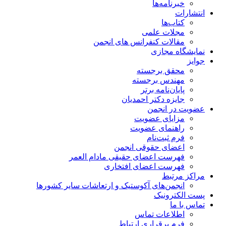
خبرنامه‌ها
انتشارات
کتاب‌ها
مجلات علمی
مقالات کنفرانس های انجمن
نمایشگاه مجازی
جوایز
محقق برجسته
مهندس برجسته
پایان‌نامه برتر
جایزه دکتر احمدیان
عضویت در انجمن
مزایای عضویت
راهنمای عضویت
فرم ثبت‌نام
اعضای حقوقی انجمن
فهرست اعضای حقیقی مادام‌ العمر
فهرست اعضای افتخاری
مراکز مرتبط
انجمن‌های آکوستیک و ارتعاشات سایر کشورها
پست الکترونیک
تماس با ما
اطلاعات تماس
فرم برقراری ارتباط