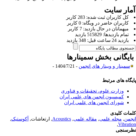
مار سایت
كل کاربران ثبت شده: 283 کاربر
کاربران حاضر در وبگاه: 0 کاربر
ميهمانان در حال بازديد: 7 کاربر
تمام بازديد‌ها: 515829 بازدید
بازديد 24 ساعت قبل: 348 بازدید
ایگانی بخش
سمینارها
سمینار و وبینار های انجمن
- 1404/7/21 -
یگاه های مرتبط
وزارت علوم، تحقیقات و فناوری
کمیسیون انجمن های علمی ایران
شورای انجمن های علمی ایران
مات کلیدی
جمن
,
مجله علمی
,
مقاله علمی
,
Acoustics
, ارتعاشات,
آکوستیک
,
,
Vibrati
رسنجی