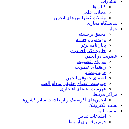
انتشارات
کتاب‌ها
مجلات علمی
مقالات کنفرانس های انجمن
نمایشگاه مجازی
جوایز
محقق برجسته
مهندس برجسته
پایان‌نامه برتر
جایزه دکتر احمدیان
عضویت در انجمن
مزایای عضویت
راهنمای عضویت
فرم ثبت‌نام
اعضای حقوقی انجمن
فهرست اعضای حقیقی مادام‌ العمر
فهرست اعضای افتخاری
مراکز مرتبط
انجمن‌های آکوستیک و ارتعاشات سایر کشورها
پست الکترونیک
تماس با ما
اطلاعات تماس
فرم برقراری ارتباط