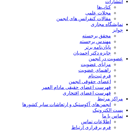
انتشارات
کتاب‌ها
مجلات علمی
مقالات کنفرانس های انجمن
نمایشگاه مجازی
جوایز
محقق برجسته
مهندس برجسته
پایان‌نامه برتر
جایزه دکتر احمدیان
عضویت در انجمن
مزایای عضویت
راهنمای عضویت
فرم ثبت‌نام
اعضای حقوقی انجمن
فهرست اعضای حقیقی مادام‌ العمر
فهرست اعضای افتخاری
مراکز مرتبط
انجمن‌های آکوستیک و ارتعاشات سایر کشورها
پست الکترونیک
تماس با ما
اطلاعات تماس
فرم برقراری ارتباط