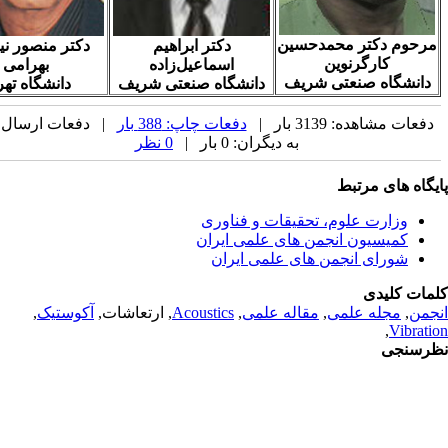
دکتر محمدحسین
دکتر ابراهیم
دکتر منصور نیکخواه
ارگرنوین
اسماعیل‌زاده
بهرامی
ه صنعتی شریف
دانشگاه صنعتی شریف
دانشگاه تهران
ده: 3139 بار |
دفعات چاپ: 388 بار
| دفعات ارسال
به دیگران: 0 بار |
0 نظر
ی مرتبط
رت علوم، تحقیقات و فناوری
سیون انجمن های علمی ایران
ای انجمن های علمی ایران
یدی
له علمی
,
مقاله علمی
,
Acoustics
, ارتعاشات,
آکوستیک
,
,