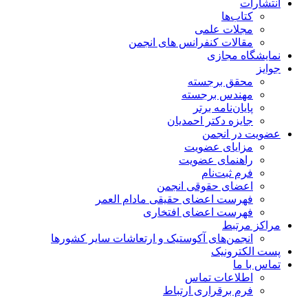
انتشارات
کتاب‌ها
مجلات علمی
مقالات کنفرانس های انجمن
نمایشگاه مجازی
جوایز
محقق برجسته
مهندس برجسته
پایان‌نامه برتر
جایزه دکتر احمدیان
عضویت در انجمن
مزایای عضویت
راهنمای عضویت
فرم ثبت‌نام
اعضای حقوقی انجمن
فهرست اعضای حقیقی مادام‌ العمر
فهرست اعضای افتخاری
مراکز مرتبط
انجمن‌های آکوستیک و ارتعاشات سایر کشورها
پست الکترونیک
تماس با ما
اطلاعات تماس
فرم برقراری ارتباط