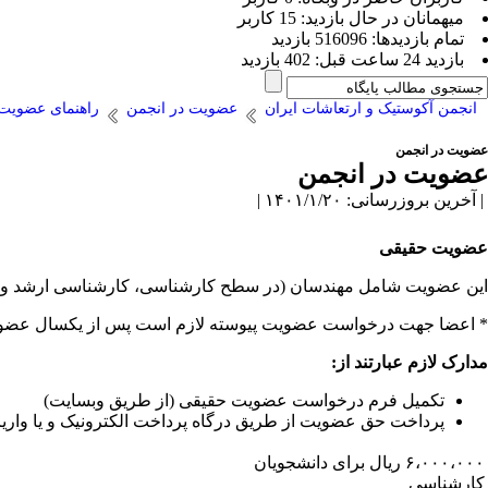
ميهمانان در حال بازديد: 15 کاربر
تمام بازديد‌ها: 516096 بازدید
بازديد 24 ساعت قبل: 402 بازدید
انجمن آکوستیک و ارتعاشات ایران
عضویت در انجمن
راهنمای عضویت
عضویت در انجمن
عضویت در انجمن
| آخرین بروزرسانی: ۱۴۰۱/۱/۲۰ |
عضویت حقیقی
این عضویت شامل مهندسان (در سطح کارشناسی، کارشناسی ارشد و دک
* اعضا جهت درخواست عضویت پیوسته لازم است پس از یکسال عضویت وا
مدارک
لازم
عبارتند
از
:
تکمیل فرم درخواست عضویت حقیقی (از طریق وبسایت)
پرداخت حق عضویت از طریق درگاه پرداخت الکترونیک و یا واریز به شماره حساب ۰۲۶۶۱۱۱۳۳۹ (شماره کارت ۵۸۵۹۸۳۷۰۱۴۹۷۴۹۵۶) بانک تجارت 
۶،۰۰۰،۰۰۰ ریال برای دانشجویان
کارشناسی