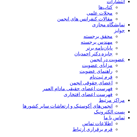
انتشارات
کتاب‌ها
مجلات علمی
مقالات کنفرانس های انجمن
نمایشگاه مجازی
جوایز
محقق برجسته
مهندس برجسته
پایان‌نامه برتر
جایزه دکتر احمدیان
عضویت در انجمن
مزایای عضویت
راهنمای عضویت
فرم ثبت‌نام
اعضای حقوقی انجمن
فهرست اعضای حقیقی مادام‌ العمر
فهرست اعضای افتخاری
مراکز مرتبط
انجمن‌های آکوستیک و ارتعاشات سایر کشورها
پست الکترونیک
تماس با ما
اطلاعات تماس
فرم برقراری ارتباط