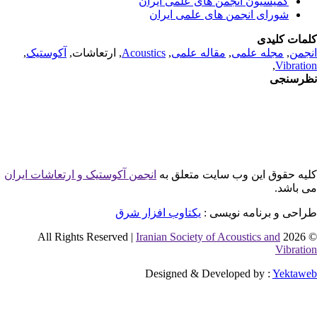
کمیسیون انجمن های علمی ایران
شورای انجمن های علمی ایران
مات کلیدی
جمن
,
مجله علمی
,
مقاله علمی
,
Acoustics
, ارتعاشات,
آکوستیک
,
,
Vibrati
رسنجی
یه حقوق این وب سایت متعلق به
انجمن آکوستیک و ارتعاشات ایران
 باشد.
احی و برنامه نویسی :
یکتاوب افزار شرق
Iranian Society of Acoustics and
© 2026 
Vibrati
Designed & Developed by :
Yektaw