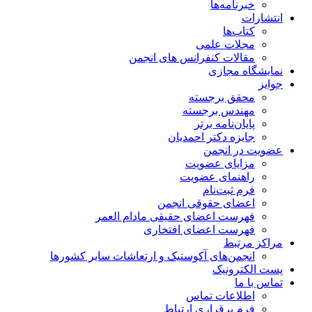
خبرنامه‌ها
انتشارات
کتاب‌ها
مجلات علمی
مقالات کنفرانس های انجمن
نمایشگاه مجازی
جوایز
محقق برجسته
مهندس برجسته
پایان‌نامه برتر
جایزه دکتر احمدیان
عضویت در انجمن
مزایای عضویت
راهنمای عضویت
فرم ثبت‌نام
اعضای حقوقی انجمن
فهرست اعضای حقیقی مادام‌ العمر
فهرست اعضای افتخاری
مراکز مرتبط
انجمن‌های آکوستیک و ارتعاشات سایر کشورها
پست الکترونیک
تماس با ما
اطلاعات تماس
فرم برقراری ارتباط