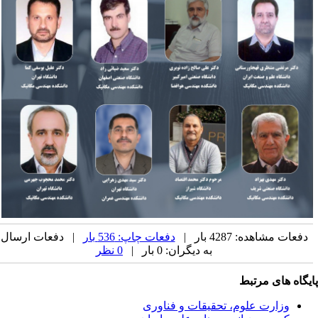
دفعات مشاهده: 4287 بار |
دفعات چاپ: 536 بار
| دفعات ارسال
به دیگران: 0 بار |
0 نظر
یگاه های مرتبط
وزارت علوم، تحقیقات و فناوری