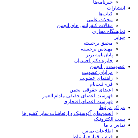
خبرنامه‌ها
انتشارات
کتاب‌ها
مجلات علمی
مقالات کنفرانس های انجمن
نمایشگاه مجازی
جوایز
محقق برجسته
مهندس برجسته
پایان‌نامه برتر
جایزه دکتر احمدیان
عضویت در انجمن
مزایای عضویت
راهنمای عضویت
فرم ثبت‌نام
اعضای حقوقی انجمن
فهرست اعضای حقیقی مادام‌ العمر
فهرست اعضای افتخاری
مراکز مرتبط
انجمن‌های آکوستیک و ارتعاشات سایر کشورها
پست الکترونیک
تماس با ما
اطلاعات تماس
فرم برقراری ارتباط