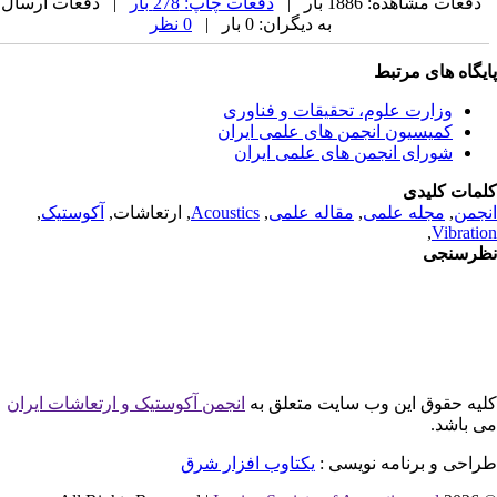
دفعات مشاهده: 1886 بار |
دفعات چاپ: 278 بار
| دفعات ارسال
به دیگران: 0 بار |
0 نظر
یگاه های مرتبط
وزارت علوم، تحقیقات و فناوری
کمیسیون انجمن های علمی ایران
شورای انجمن های علمی ایران
مات کلیدی
جمن
,
مجله علمی
,
مقاله علمی
,
Acoustics
, ارتعاشات,
آکوستیک
,
,
Vibrati
رسنجی
یه حقوق این وب سایت متعلق به
انجمن آکوستیک و ارتعاشات ایران
 باشد.
احی و برنامه نویسی :
یکتاوب افزار شرق