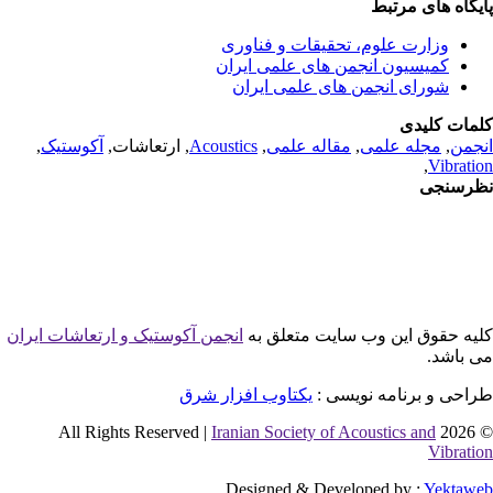
یگاه های مرتبط
وزارت علوم، تحقیقات و فناوری
کمیسیون انجمن های علمی ایران
شورای انجمن های علمی ایران
مات کلیدی
جمن
,
مجله علمی
,
مقاله علمی
,
Acoustics
, ارتعاشات,
آکوستیک
,
,
Vibrati
رسنجی
یه حقوق این وب سایت متعلق به
انجمن آکوستیک و ارتعاشات ایران
 باشد.
احی و برنامه نویسی :
یکتاوب افزار شرق
Iranian Society of Acoustics and
© 2026 
Vibrati
Designed & Developed by :
Yektaw