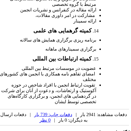
مرتبط
با
گروه
تخصصی
ارائه
مقاله
در
کنفرانس
و
نشریات
انجمن
مشارکت
در
امر
داوری
مقالات،
ارائه
سمینار
کمیته گرهمایی های علمی
برنامه
ریزی
برگزاری
همایش
های
سالانه
برگزاری
سمینار
های
ماهانه
کمیته ارتباطات بین المللی
عضویت
در
موسسات
مرتبط
بین
المللی
امضای
تفاهم
نامه
همکاری
با انجمن
های
کشورهای
مختلف
تقویت
ارتباط
انجمن
با
افراد
شاخص
در
حوزه
آکوستیک
و
ارتعاشات،
و دعوت
از
آنان
برای
شرکت
در
گردهمایی
های
انجمن،
و
برگزاری
کارگاه‌های
تخصصی
توسط
ایشان
دفعات مشاهده: 2941 بار |
دفعات چاپ: 739 بار
| دفعات ارسال
به دیگران: 0 بار |
0 نظر