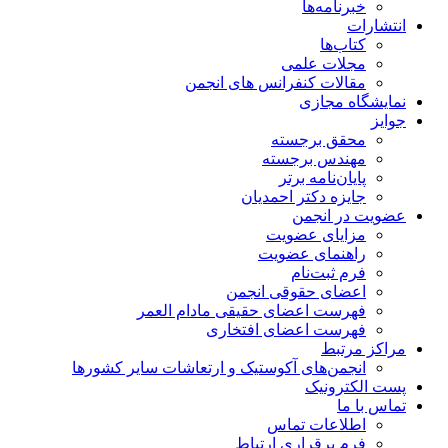
خبرنامه‌ها
انتشارات
کتاب‌ها
مجلات علمی
مقالات کنفرانس های انجمن
نمایشگاه مجازی
جوایز
محقق برجسته
مهندس برجسته
پایان‌نامه برتر
جایزه دکتر احمدیان
عضویت در انجمن
مزایای عضویت
راهنمای عضویت
فرم ثبت‌نام
اعضای حقوقی انجمن
فهرست اعضای حقیقی مادام‌ العمر
فهرست اعضای افتخاری
مراکز مرتبط
انجمن‌های آکوستیک و ارتعاشات سایر کشورها
پست الکترونیک
تماس با ما
اطلاعات تماس
فرم برقراری ارتباط