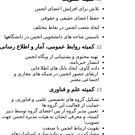
تلاش
برای
افزایش
اعضای
انجمن
حفظ
اعضای
حقیقی
و
حقوقی
ایجاد
شعب
انجمن در
نقاط
مختلف
تاسیس
شاخه
های
دانشجویی
انجمن
در
دانشگاهها
کمیته روابط عمومی، آمار و اطلاع رسانی
تهیه
محتوی
و
پشتیبانی
از
وبگاه
انجمن
انتشار
خبرنامه،
داده
کاوی،
ایجاد
بانک
های
اطلاعاتی
ارتقای
حضور
انجمن
در
شبکه
های
مجازی
و
اجتماعی
معتبر
کمیته علم و فناوری
تشکیل
گروه
های
تخصصی
علمی
و
فناوری،
و
حمایت
از
فعالیت
این
گروه
ها
تعیین مدیر
گروه
از
بین
اعضای
گروه
توسط
دبیر
کمیته،
و
معرفی
ایشان
به
هیئت
مدیره
انجمن
جهت
تصویب؛
تقویت
ارتباط
انجمن
با
صنعت
مشارکت
در
تدوین
و
پیاده
سازی
استانداردهای