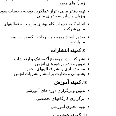
زمان های مقرر
تهیه دفاتر مالی ، تراز عملکرد ، بودجه ، حساب سود
و زیان و سایر صورتهای مالی
انجام کلیه خدمات کامپیوتری مربوط به فعالیتهای
مالی شرکت
صدور اسناد مربوط به پرداخت کسورات بیمه ،
مالیات و
…
کمیته انتشارات
نشر
کتاب
در
موضوع
آکوستیک
و
ارتعاشات
تدوین
و
نشر
برشورهای
انجمن
مستندسازی
و
نشر
فعالیتهای
انجمن
پشتیبانی
و
نظارت
بر
انتشار
نشریات
انجمن
کمیته آموزش
تدوین
و
برگزاری
دوره
های
آموزشی
برگزاری
کارگاههای
تخصصی
تهیه
محتوی
آموزشی
کمیته عضویت