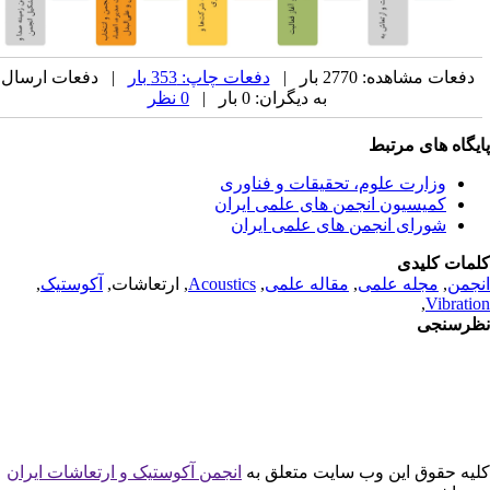
دفعات مشاهده: 2770 بار |
دفعات چاپ: 353 بار
| دفعات ارسال
به دیگران: 0 بار |
0 نظر
یگاه های مرتبط
وزارت علوم، تحقیقات و فناوری
کمیسیون انجمن های علمی ایران
شورای انجمن های علمی ایران
مات کلیدی
جمن
,
مجله علمی
,
مقاله علمی
,
Acoustics
, ارتعاشات,
آکوستیک
,
,
Vibrati
رسنجی
یه حقوق این وب سایت متعلق به
انجمن آکوستیک و ارتعاشات ایران