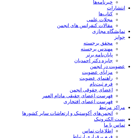
خبرنامه‌ها
انتشارات
کتاب‌ها
مجلات علمی
مقالات کنفرانس های انجمن
نمایشگاه مجازی
جوایز
محقق برجسته
مهندس برجسته
پایان‌نامه برتر
جایزه دکتر احمدیان
عضویت در انجمن
مزایای عضویت
راهنمای عضویت
فرم ثبت‌نام
اعضای حقوقی انجمن
فهرست اعضای حقیقی مادام‌ العمر
فهرست اعضای افتخاری
مراکز مرتبط
انجمن‌های آکوستیک و ارتعاشات سایر کشورها
پست الکترونیک
تماس با ما
اطلاعات تماس
فرم برقراری ارتباط